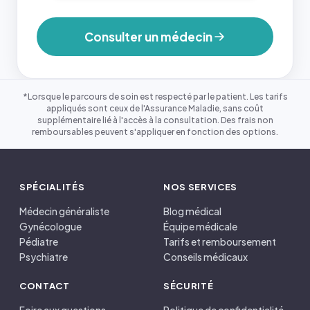
Consulter un médecin
*Lorsque le parcours de soin est respecté par le patient. Les tarifs
appliqués sont ceux de l'Assurance Maladie, sans coût
supplémentaire lié à l'accès à la consultation. Des frais non
remboursables peuvent s'appliquer en fonction des options.
SPÉCIALITÉS
NOS SERVICES
Médecin généraliste
Blog médical
Gynécologue
Équipe médicale
Pédiatre
Tarifs et remboursement
Psychiatre
Conseils médicaux
CONTACT
SÉCURITÉ