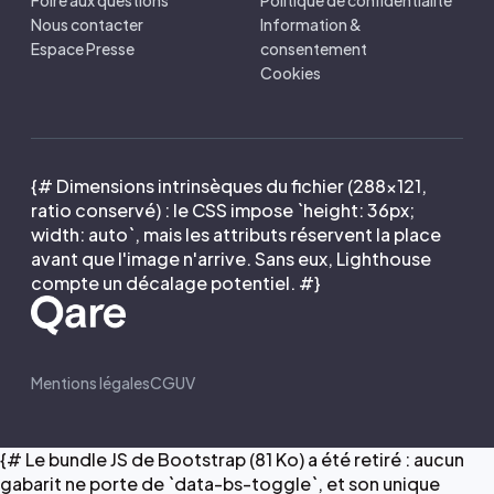
Foire aux questions
Politique de confidentialité
Nous contacter
Information &
Espace Presse
consentement
Cookies
{# Dimensions intrinsèques du fichier (288×121,
ratio conservé) : le CSS impose `height: 36px;
width: auto`, mais les attributs réservent la place
avant que l'image n'arrive. Sans eux, Lighthouse
compte un décalage potentiel. #}
Mentions légales
CGUV
{# Le bundle JS de Bootstrap (81 Ko) a été retiré : aucun
gabarit ne porte de `data-bs-toggle`, et son unique