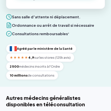
Sans salle d'attente ni déplacement.
Ordonnance ou arrêt de travail si nécessaire
Consultations remboursables
*
Agréé par le ministère de la Santé
★★★★★
4,9
sur les stores (125k avis)
2 500
médecins inscrits à l'Ordre
10 millions
de consultations
Autres médecins généralistes
disponibles en téléconsultation