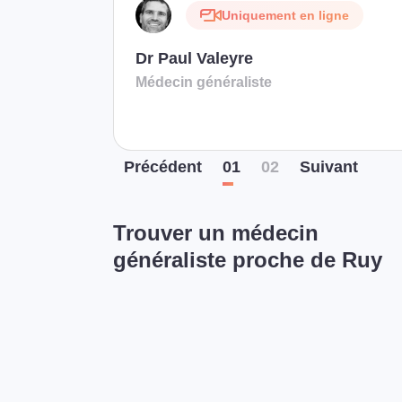
Uniquement en ligne
Dr Paul Valeyre
Médecin généraliste
Préc
édent
01
02
Suiv
ant
Trouver un médecin
généraliste proche de Ruy