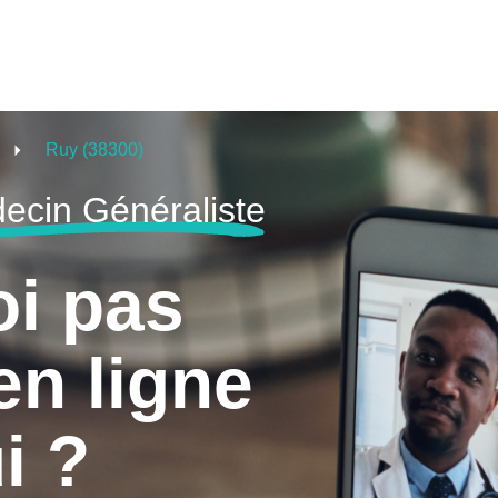
Ruy (38300)
ecin Généraliste
oi pas
en ligne
i ?