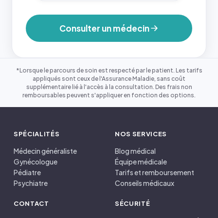
Consulter un médecin
*Lorsque le parcours de soin est respecté par le patient. Les tarifs
appliqués sont ceux de l'Assurance Maladie, sans coût
supplémentaire lié à l'accès à la consultation. Des frais non
remboursables peuvent s'appliquer en fonction des options.
SPÉCIALITÉS
NOS SERVICES
Médecin généraliste
Blog médical
Gynécologue
Équipe médicale
Pédiatre
Tarifs et remboursement
Psychiatre
Conseils médicaux
CONTACT
SÉCURITÉ