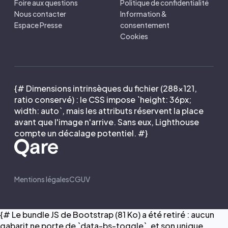
Foire aux questions
Politique de confidentialité
Nous contacter
Information &
Espace Presse
consentement
Cookies
{# Dimensions intrinsèques du fichier (288×121,
ratio conservé) : le CSS impose `height: 36px;
width: auto`, mais les attributs réservent la place
avant que l'image n'arrive. Sans eux, Lighthouse
compte un décalage potentiel. #}
Mentions légales
CGUV
{# Le bundle JS de Bootstrap (81 Ko) a été retiré : aucun
gabarit ne porte de `data-bs-toggle`, et son unique