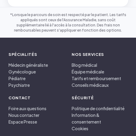
*Lorsque le parcours de soin est respecté par le patient. Les tarifs
appliqués sont ceux de l'Assurance Maladie, sans coût
supplémentaire lié à l'accès à la consultation. Des frais non
remboursables peuvent s'appliquer en fonction des options.
SPÉCIALITÉS
NOS SERVICES
Médecin généraliste
Blog médical
Gynécologue
Équipe médicale
Pédiatre
Tarifs et remboursement
Psychiatre
Conseils médicaux
CONTACT
SÉCURITÉ
Foire aux questions
Politique de confidentialité
Nous contacter
Information &
Espace Presse
consentement
Cookies