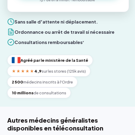
Sans salle d'attente ni déplacement.
Ordonnance ou arrêt de travail si nécessaire
Consultations remboursables
*
Agréé par le ministère de la Santé
★★★★★
4,9
sur les stores (125k avis)
2 500
médecins inscrits à l'Ordre
10 millions
de consultations
Autres médecins généralistes
disponibles en téléconsultation