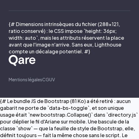
{# Dimensions intrinsèques du fichier (288×121,
ratio conservé) : le CSS impose `height: 36px;
width: auto`, mais les attributs réservent la place
avant que l'image n'arrive. Sans eux, Lighthouse
compte un décalage potentiel. #}
Mentions légales
CGUV
{# Le bundle JS de Bootstrap (81 Ko) a été retiré : aucun
gabarit ne porte de `data-bs-toggle`, et son unique
usage était `new bootstrap.Collapse()` dans `directory.js`
pour déplier le fil d'Ariane sur mobile. Une bascule de la
classe `show` — que la feuille de style de Bootstrap, elle,
définit toujours — fait la même chose sans le script. Le