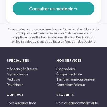
Consulter un médecin
*Lorsque le parcours de soin est respecté par le patient. Les tarifs
appliqués sont ceux de l'Assurance Maladie, sans coût
supplémentaire lié à l'accès à la consultation. Des frais non
remboursables peuvent s'appliquer en fonction des options.
SPÉCIALITÉS
NOS SERVICES
Médecin généraliste
Blog médical
Gynécologue
Équipe médicale
Pédiatre
Tarifs et remboursement
Psychiatre
Conseils médicaux
CONTACT
SÉCURITÉ
Foire aux questions
Politique de confidentialité