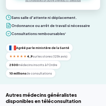
ou choisissez un autre créneau ci-dessous
Sans salle d'attente ni déplacement.
Ordonnance ou arrêt de travail si nécessaire
Consultations remboursables
*
Agréé par le ministère de la Santé
★★★★★
4,9
sur les stores (125k avis)
2 500
médecins inscrits à l'Ordre
10 millions
de consultations
Autres médecins généralistes
disponibles en téléconsultation