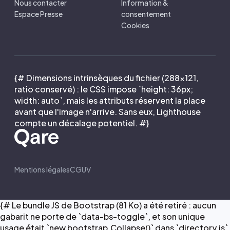
Nous contacter
Information &
Espace Presse
consentement
Cookies
{# Dimensions intrinsèques du fichier (288×121,
ratio conservé) : le CSS impose `height: 36px;
width: auto`, mais les attributs réservent la place
avant que l'image n'arrive. Sans eux, Lighthouse
compte un décalage potentiel. #}
Mentions légales
CGUV
{# Le bundle JS de Bootstrap (81 Ko) a été retiré : aucun
gabarit ne porte de `data-bs-toggle`, et son unique
usage était `new bootstrap.Collapse()` dans `directory.js`