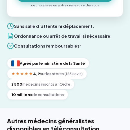
ou choisissez un autre créneau ci-dessous
Sans salle d'attente ni déplacement.
Ordonnance ou arrêt de travail si nécessaire
Consultations remboursables
*
Agréé par le ministère de la Santé
★★★★★
4,9
sur les stores (125k avis)
2 500
médecins inscrits à l'Ordre
10 millions
de consultations
Autres médecins généralistes
disponibles en téléconsultation