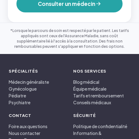
Consulter un médecin
*Lorsque le parcours de soin est respecté par le patient. Les tarifs
appliqués sont ceux de l'Assurance Maladie, sans coût
supplémentaire lié à l'accès à la consultation. Des frais non
remboursables peuvent s'appliquer en fonction des options.
SPÉCIALITÉS
NOS SERVICES
Médecin généraliste
Blog médical
Gynécologue
Équipe médicale
Pédiatre
Tarifs et remboursement
Psychiatre
Conseils médicaux
CONTACT
SÉCURITÉ
Foire aux questions
Politique de confidentialité
Nous contacter
Information &