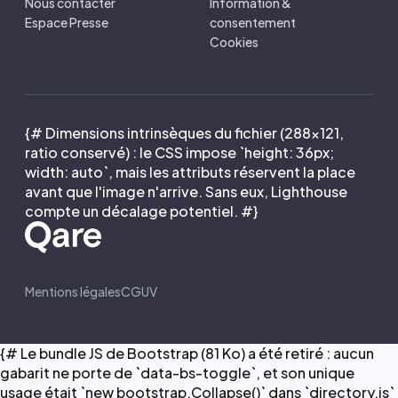
Nous contacter
Information &
Espace Presse
consentement
Cookies
{# Dimensions intrinsèques du fichier (288×121,
ratio conservé) : le CSS impose `height: 36px;
width: auto`, mais les attributs réservent la place
avant que l'image n'arrive. Sans eux, Lighthouse
compte un décalage potentiel. #}
Mentions légales
CGUV
{# Le bundle JS de Bootstrap (81 Ko) a été retiré : aucun
gabarit ne porte de `data-bs-toggle`, et son unique
usage était `new bootstrap.Collapse()` dans `directory.js`