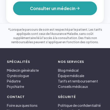
Consulter un médecin
*Lorsque le parcours de soin est respecté par le patient. Les tarifs
appliqués sont ceux de l'Assurance Maladie, sans coût
supplémentaire lié à l'accès à la consultation. Des frais non
remboursables peuvent s'appliquer en fonction des options.
SPÉCIALITÉS
NOS SERVICES
Médecin généraliste
Blog médical
Gynécologue
Équipe médicale
Pédiatre
Tarifs et remboursement
Psychiatre
Conseils médicaux
CONTACT
SÉCURITÉ
Foire aux questions
Politique de confidentialité