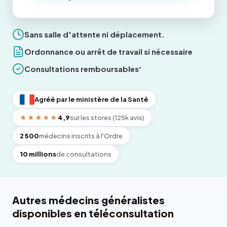
Sans salle d'attente ni déplacement.
Ordonnance ou arrêt de travail si nécessaire
Consultations remboursables
*
Agréé par le ministère de la Santé
★★★★★
4,9
sur les stores (125k avis)
2 500
médecins inscrits à l'Ordre
10 millions
de consultations
Autres médecins généralistes
disponibles en téléconsultation