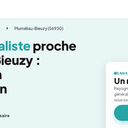
n
Pluméliau-Bieuzy (56930)
liste
proche
ieuzy :
n
SANS
Un 
on
Rejoign
général
vous s
saire