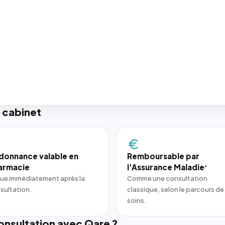
 cabinet
donnance valable en
Remboursable par
armacie
l'Assurance Maladie
*
ue immédiatement après la
Comme une consultation
sultation.
classique, selon le parcours de
soins.
nsultation avec Qare ?