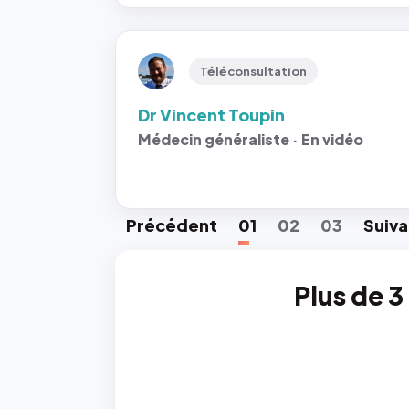
Téléconsultation
Dr Vincent Toupin
Médecin généraliste · En vidéo
Préc
édent
01
02
03
Suiv
a
Plus de 3