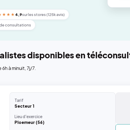
★★★★
4,9
sur les stores (125k avis)
de consultations
listes disponibles en téléconsul
h à minuit, 7j/7.
Tarif
Secteur 1
Lieu
d'exercice
Ploemeur (56)