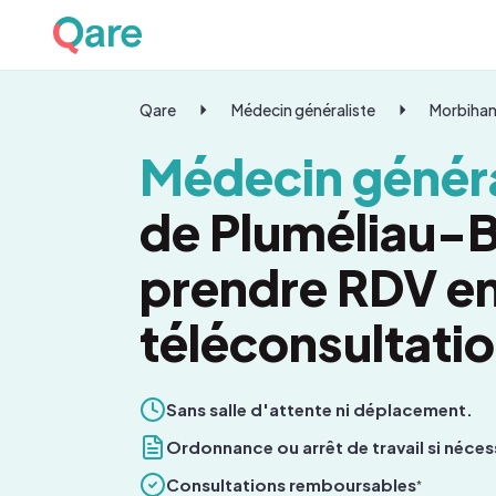
Qare
Médecin généraliste
Morbiha
Médecin généra
de Pluméliau-B
prendre RDV e
téléconsultati
Sans salle d'attente ni déplacement.
Ordonnance ou arrêt de travail si néces
Consultations remboursables
*