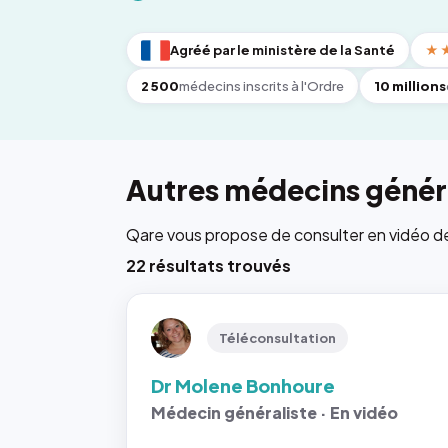
Agréé par le ministère de la Santé
★
2 500
médecins inscrits à l'Ordre
10 millions
Autres médecins généra
Qare vous propose de consulter en vidéo de 6
22 résultats trouvés
Téléconsultation
Dr Molene Bonhoure
Médecin généraliste · En vidéo