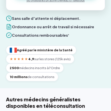
ou choisissez un autre créneau ci-dessous
Sans salle d'attente ni déplacement.
Ordonnance ou arrêt de travail si nécessaire
Consultations remboursables
*
Agréé par le ministère de la Santé
★★★★★
4,9
sur les stores (125k avis)
2 500
médecins inscrits à l'Ordre
10 millions
de consultations
Autres médecins généralistes
disponibles en téléconsultation