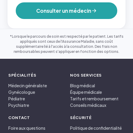
Consulter un médecin
*Lorsque le parcours de soin est respecté par le patient. Les tarifs
appliqués sont ceux de l'Assurance Maladie, sans coût
supplémentaire lié à l'accès à la consultation. Des frais non
remboursables peuvent s'appliquer en fonction des options.
SPÉCIALITÉS
NOS SERVICES
Médecin généraliste
Blog médical
Gynécologue
Équipe médicale
Pédiatre
Tarifs et remboursement
Psychiatre
Conseils médicaux
CONTACT
SÉCURITÉ
Foire aux questions
Politique de confidentialité