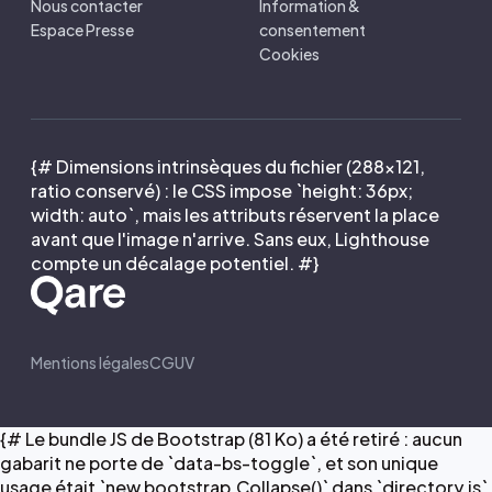
Nous contacter
Information &
Espace Presse
consentement
Cookies
{# Dimensions intrinsèques du fichier (288×121,
ratio conservé) : le CSS impose `height: 36px;
width: auto`, mais les attributs réservent la place
avant que l'image n'arrive. Sans eux, Lighthouse
compte un décalage potentiel. #}
Mentions légales
CGUV
{# Le bundle JS de Bootstrap (81 Ko) a été retiré : aucun
gabarit ne porte de `data-bs-toggle`, et son unique
usage était `new bootstrap.Collapse()` dans `directory.js`