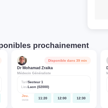
ponibles prochainement
Disponible dans 39 min
Dr Mohamad Zraika
Médecin Généraliste
Tarif
Secteur 1
Lieu
Laon (02000)
Jeu.
11:20
12:00
12:30
06/08