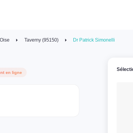
'Oise
Taverny (95150)
Dr Patrick Simonelli
Sélect
t en ligne