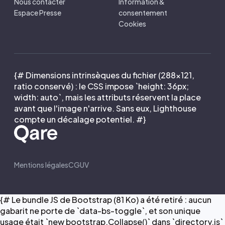
Nous contacter
Information &
Espace Presse
consentement
Cookies
{# Dimensions intrinsèques du fichier (288×121,
ratio conservé) : le CSS impose `height: 36px;
width: auto`, mais les attributs réservent la place
avant que l'image n'arrive. Sans eux, Lighthouse
compte un décalage potentiel. #}
Mentions légales
CGUV
{# Le bundle JS de Bootstrap (81 Ko) a été retiré : aucun
gabarit ne porte de `data-bs-toggle`, et son unique
usage était `new bootstrap.Collapse()` dans `directory.js`