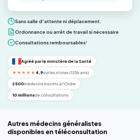
Sans salle d'attente ni déplacement.
Ordonnance ou arrêt de travail si nécessaire
Consultations remboursables
*
Agréé par le ministère de la Santé
★★★★★
4,9
sur les stores (125k avis)
2 500
médecins inscrits à l'Ordre
10 millions
de consultations
Autres médecins généralistes
disponibles en téléconsultation