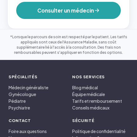
Consulter un médecin
*Lorsque le parcours de soin est respecté par le patient. Les tarifs
appliqués sont ceux de l'Assurance Maladie, sans coût
supplémentaire lié à l'accès à la consultation. Des frais non
remboursables peuvent s'appliquer en fonction des options.
SPÉCIALITÉS
NOS SERVICES
Médecin généraliste
Blog médical
Gynécologue
Équipe médicale
Pédiatre
Tarifs et remboursement
Psychiatre
Conseils médicaux
CONTACT
SÉCURITÉ
Foire aux questions
Politique de confidentialité