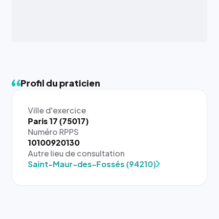
Profil du praticien
Ville d'exercice
Paris 17 (75017)
Numéro RPPS
{# 40×40
10100920130
: la taille
Autre lieu de consultation
rendue par
Saint-Maur-des-Fossés (94210)
`.profile-
picture`,
et un
rapport 1:1
qui reste