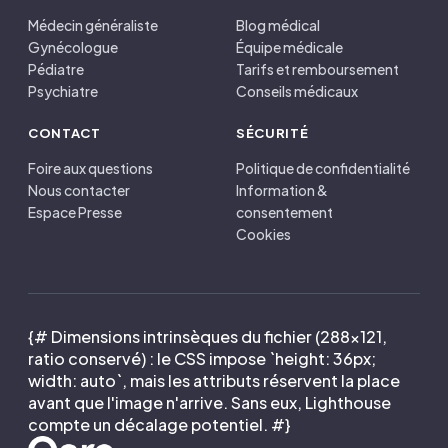
Médecin généraliste
Blog médical
Gynécologue
Équipe médicale
Pédiatre
Tarifs et remboursement
Psychiatre
Conseils médicaux
CONTACT
SÉCURITÉ
Foire aux questions
Politique de confidentialité
Nous contacter
Information &
Espace Presse
consentement
Cookies
{# Dimensions intrinsèques du fichier (288×121,
ratio conservé) : le CSS impose `height: 36px;
width: auto`, mais les attributs réservent la place
avant que l'image n'arrive. Sans eux, Lighthouse
compte un décalage potentiel. #}