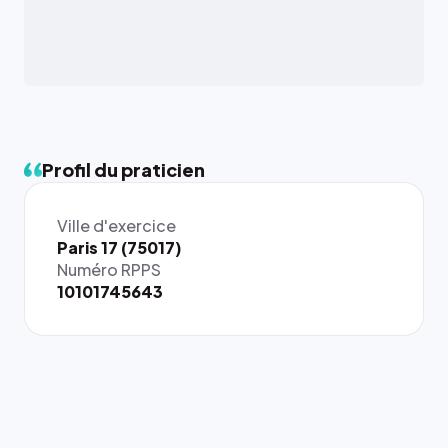
Profil du praticien
Ville d'exercice
{# 40×40
Paris 17 (75017)
: la taille
Numéro RPPS
rendue par
10101745643
`.profile-
picture`,
et un
rapport 1:1
qui reste
juste à
toutes les