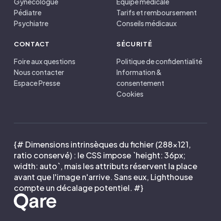
Gynécologue
Équipe médicale
Pédiatre
Tarifs et remboursement
Psychiatre
Conseils médicaux
CONTACT
SÉCURITÉ
Foire aux questions
Politique de confidentialité
Nous contacter
Information &
Espace Presse
consentement
Cookies
{# Dimensions intrinsèques du fichier (288×121,
ratio conservé) : le CSS impose `height: 36px;
width: auto`, mais les attributs réservent la place
avant que l'image n'arrive. Sans eux, Lighthouse
compte un décalage potentiel. #}