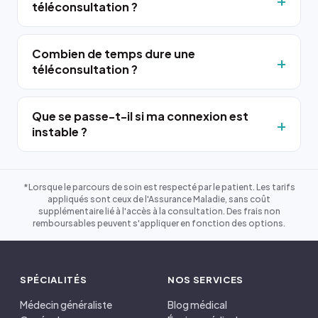
téléconsultation ?
Combien de temps dure une
téléconsultation ?
Que se passe-t-il si ma connexion est
instable ?
*Lorsque le parcours de soin est respecté par le patient. Les tarifs
appliqués sont ceux de l'Assurance Maladie, sans coût
supplémentaire lié à l'accès à la consultation. Des frais non
remboursables peuvent s'appliquer en fonction des options.
SPÉCIALITÉS
NOS SERVICES
Médecin généraliste
Blog médical