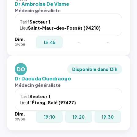
images de
fit: cover`.
Dr Ambroise De Visme
l'annuaire
Sans ces
Médecin généraliste
dans ce
attributs
cas. #}
le
Tarif
Secteur 1
navigateur
Lieu
Saint-Maur-des-Fossés (94210)
ne réserve
Dim.
pas la
13:45
-
-
09/08
place, et
c'étaient
les trois
dernières
DO
Disponible dans 13 h
images de
Dr Daouda Ouedraogo
l'annuaire
Médecin généraliste
dans ce
cas. #}
Tarif
Secteur 1
Lieu
L'Étang-Salé (97427)
Dim.
19:10
19:20
19:30
09/08