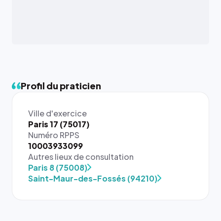
Profil du praticien
Ville d'exercice
Paris 17 (75017)
Numéro RPPS
10003933099
{# 40×40
Autres lieux de consultation
: la taille
Paris 8 (75008)
rendue par
Saint-Maur-des-Fossés (94210)
`.profile-
picture`,
et un
rapport 1:1