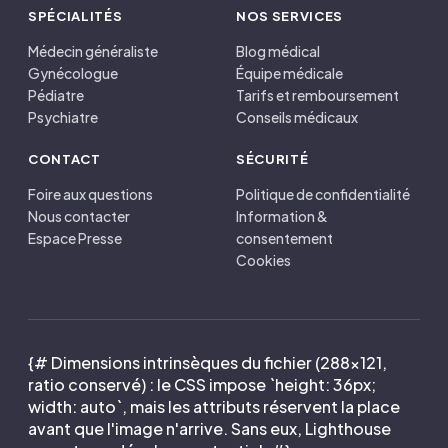
SPÉCIALITÉS
NOS SERVICES
Médecin généraliste
Blog médical
Gynécologue
Équipe médicale
Pédiatre
Tarifs et remboursement
Psychiatre
Conseils médicaux
CONTACT
SÉCURITÉ
Foire aux questions
Politique de confidentialité
Nous contacter
Information &
Espace Presse
consentement
Cookies
{# Dimensions intrinsèques du fichier (288×121,
ratio conservé) : le CSS impose `height: 36px;
width: auto`, mais les attributs réservent la place
avant que l'image n'arrive. Sans eux, Lighthouse