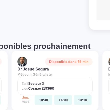
ponibles prochainement
Disponible dans 56 min
Dr Josue Segura
Médecin Généraliste
Tarif
Secteur 3
Lieu
Cosnac (19360)
Jeu.
10:40
14:00
14:10
06/08