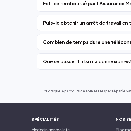
Est-ce remboursé par l'Assurance Ma
Puis-je obtenir un arrêt de travail en
Combien de temps dure une télécons
Que se passe-t-il si ma connexion est
*Lorsque le parcours de soin est respecté par le pat
SPÉCIALITÉS
NOS S
Médecin généraliste
Blog mé