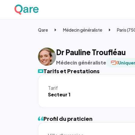
Qare
Médecin généraliste
Paris (7
Dr Pauline Troufléau
Médecin généraliste
Uniquem
Tarifs et Prestations
Tarif
Secteur 1
Profil du praticien