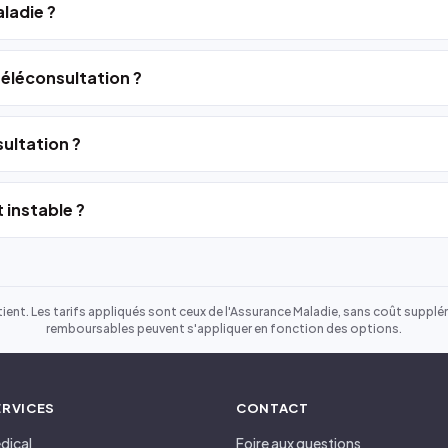
ladie ?
 téléconsultation ?
ultation ?
 instable ?
ient. Les tarifs appliqués sont ceux de l'Assurance Maladie, sans coût suppléme
remboursables peuvent s'appliquer en fonction des options.
ERVICES
CONTACT
dical
Foire aux questions