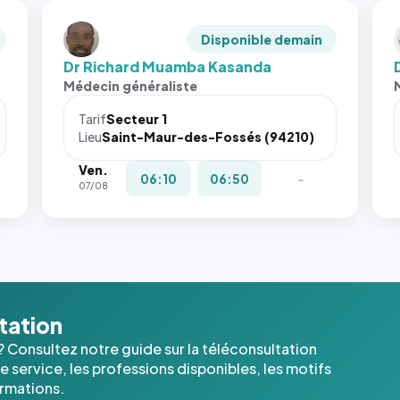
Disponible demain
Dr Richard Muamba Kasanda
Médecin généraliste
Tarif
Secteur 1
Lieu
Saint-Maur-des-Fossés (94210)
Ven.
06:10
06:50
-
07/08
ltation
? Consultez notre guide sur la téléconsultation
 service, les professions disponibles, les motifs
ormations.