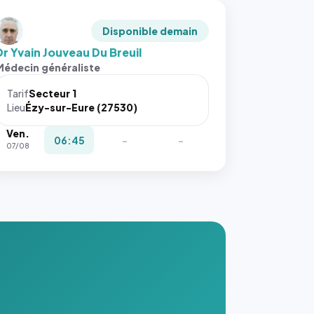
Disponible demain
Dr Yvain Jouveau Du Breuil
Médecin généraliste
Tarif
Secteur 1
Lieu
Ézy-sur-Eure (27530)
Ven.
06:45
-
-
07/08