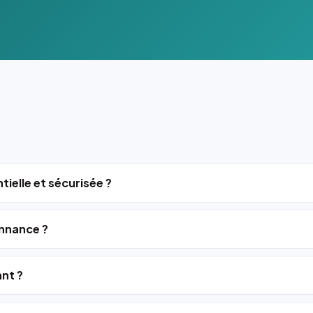
tielle et sécurisée ?
nnance ?
ant ?