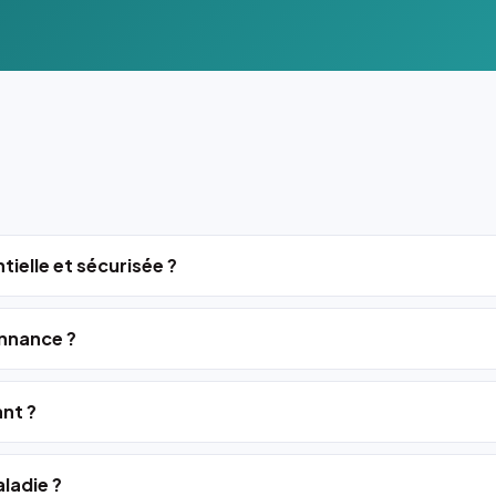
tielle et sécurisée ?
nnance ?
ant ?
ladie ?