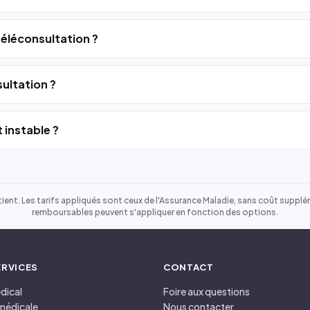
 téléconsultation ?
ultation ?
 instable ?
ient. Les tarifs appliqués sont ceux de l'Assurance Maladie, sans coût suppléme
remboursables peuvent s'appliquer en fonction des options.
ERVICES
CONTACT
dical
Foire aux questions
médicale
Nous contacter