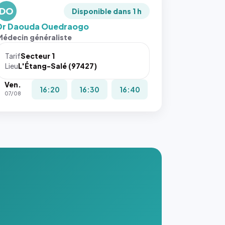
DO
Disponible dans 1 h
Dr Daouda Ouedraogo
Médecin généraliste
Tarif
Secteur 1
Lieu
L'Étang-Salé (97427)
Ven.
16:20
16:30
16:40
07/08