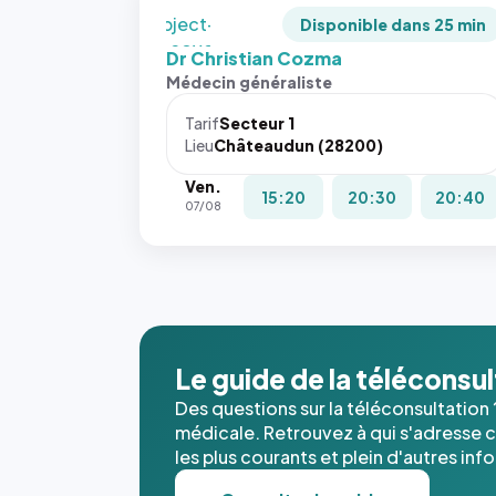
`object-
Disponible dans 25 min
fit: cover`.
Dr Christian Cozma
Sans ces
Médecin généraliste
attributs
le
Tarif
Secteur 1
navigateur
Lieu
Châteaudun (28200)
ne réserve
Ven.
pas la
15:20
20:30
20:40
07/08
place, et
c'étaient
les trois
dernières
images de
l'annuaire
dans ce
Le guide de la téléconsu
cas. #}
Des questions sur la téléconsultation 
médicale. Retrouvez à qui s'adresse ce
les plus courants et plein d'autres inf