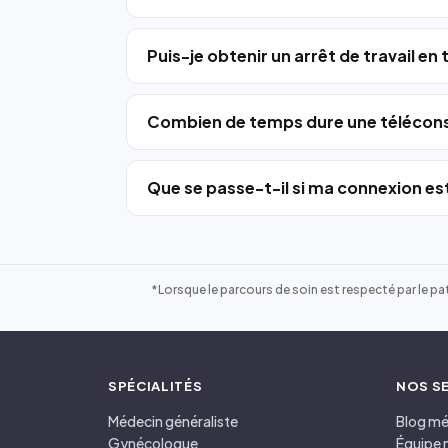
Puis-je obtenir un arrêt de travail en
Combien de temps dure une télécons
Que se passe-t-il si ma connexion est
*Lorsque le parcours de soin est respecté par le pat
SPÉCIALITÉS
NOS S
Médecin généraliste
Blog mé
Gynécologue
Équipe 