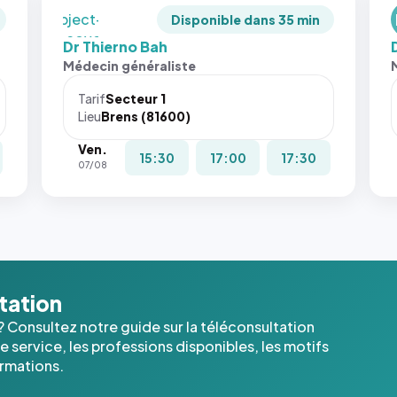
`object-
Disponible dans 35 min
fit: cover`.
Dr Thierno Bah
Sans ces
Médecin généraliste
attributs
le
Tarif
Secteur 1
navigateur
Lieu
Brens (81600)
ne réserve
Ven.
pas la
15:30
17:00
17:30
07/08
place, et
c'étaient
les trois
dernières
images de
l'annuaire
dans ce
ltation
cas. #}
? Consultez notre guide sur la téléconsultation
 service, les professions disponibles, les motifs
ormations.