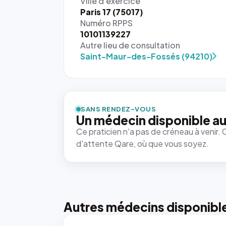
Ville d'exercice
Paris 17 (75017)
Numéro RPPS
10101139227
Autre lieu de consultation
Saint-Maur-des-Fossés (94210)
{# 40×40
: la taille
rendue par
`.profile-
SANS RENDEZ-VOUS
picture`,
Un médecin disponible au
et un
Ce praticien n'a pas de créneau à venir. 
rapport 1:1
d'attente Qare, où que vous soyez.
qui reste
juste à
toutes les
tailles
puisque la
photo est
Autres médecins disponibl
recadrée
en