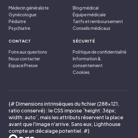
Médecin généraliste
Blog médical
Gynécologue
Équipe médicale
Pédiatre
Tarifs et remboursement
Psychiatre
Conseils médicaux
CONTACT
SÉCURITÉ
Foire aux questions
Politique de confidentialité
Nous contacter
Information &
Espace Presse
consentement
Cookies
{# Dimensions intrinsèques du fichier (288×121,
ratio conservé) : le CSS impose `height: 36px;
width: auto`, mais les attributs réservent la place
avant que l'image n'arrive. Sans eux, Lighthouse
compte un décalage potentiel. #}