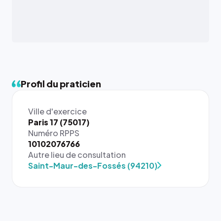
Profil du praticien
Ville d'exercice
Paris 17 (75017)
Numéro RPPS
{# 40×40
10102076766
: la taille
Autre lieu de consultation
rendue par
Saint-Maur-des-Fossés (94210)
`.profile-
picture`,
et un
rapport 1:1
qui reste