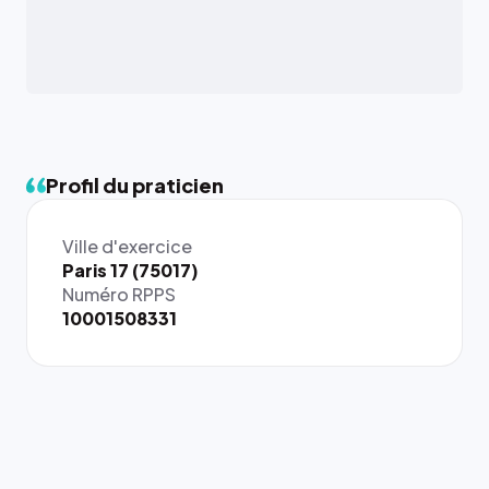
Profil du praticien
Ville d'exercice
{# 40×40
Paris 17 (75017)
: la taille
Numéro RPPS
rendue par
10001508331
`.profile-
picture`,
et un
rapport 1:1
qui reste
juste à
toutes les