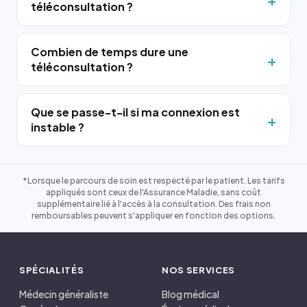
téléconsultation ?
Combien de temps dure une
téléconsultation ?
Que se passe-t-il si ma connexion est
instable ?
*Lorsque le parcours de soin est respecté par le patient. Les tarifs
appliqués sont ceux de l'Assurance Maladie, sans coût
supplémentaire lié à l'accès à la consultation. Des frais non
remboursables peuvent s'appliquer en fonction des options.
SPÉCIALITÉS
NOS SERVICES
Médecin généraliste
Blog médical