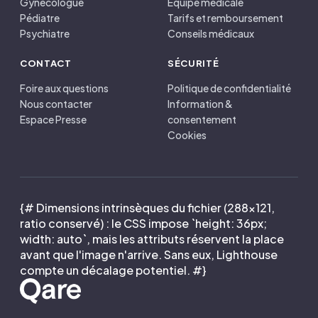
Gynécologue
Équipe médicale
Pédiatre
Tarifs et remboursement
Psychiatre
Conseils médicaux
CONTACT
SÉCURITÉ
Foire aux questions
Politique de confidentialité
Nous contacter
Information &
Espace Presse
consentement
Cookies
{# Dimensions intrinsèques du fichier (288×121,
ratio conservé) : le CSS impose `height: 36px;
width: auto`, mais les attributs réservent la place
avant que l'image n'arrive. Sans eux, Lighthouse
compte un décalage potentiel. #}