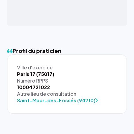
Profil du praticien
Ville d'exercice
Paris 17 (75017)
Numéro RPPS
{# 40×40
10004721022
: la taille
Autre lieu de consultation
rendue par
Saint-Maur-des-Fossés (94210)
`.profile-
picture`,
et un
rapport 1:1
qui reste