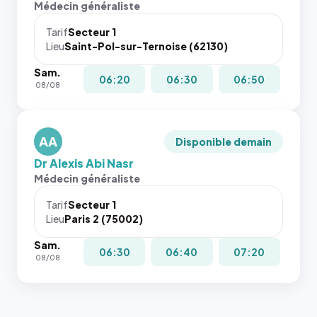
Médecin généraliste
dans ce
attributs
cas. #}
le
Tarif
Secteur 1
navigateur
Lieu
Saint-Pol-sur-Ternoise (62130)
ne réserve
Sam.
pas la
06:20
06:30
06:50
08/08
place, et
c'étaient
les trois
dernières
AA
Disponible demain
images de
Dr Alexis Abi Nasr
l'annuaire
Médecin généraliste
dans ce
cas. #}
Tarif
Secteur 1
Lieu
Paris 2 (75002)
Sam.
06:30
06:40
07:20
08/08