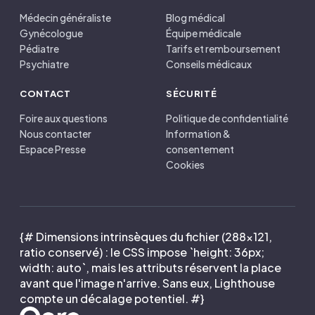
Médecin généraliste
Blog médical
Gynécologue
Équipe médicale
Pédiatre
Tarifs et remboursement
Psychiatre
Conseils médicaux
CONTACT
SÉCURITÉ
Foire aux questions
Politique de confidentialité
Nous contacter
Information &
Espace Presse
consentement
Cookies
{# Dimensions intrinsèques du fichier (288×121,
ratio conservé) : le CSS impose `height: 36px;
width: auto`, mais les attributs réservent la place
avant que l'image n'arrive. Sans eux, Lighthouse
compte un décalage potentiel. #}