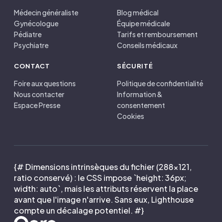
Médecin généraliste
Blog médical
Gynécologue
Équipe médicale
Pédiatre
Tarifs et remboursement
Psychiatre
Conseils médicaux
CONTACT
SÉCURITÉ
Foire aux questions
Politique de confidentialité
Nous contacter
Information &
Espace Presse
consentement
Cookies
{# Dimensions intrinsèques du fichier (288×121,
ratio conservé) : le CSS impose `height: 36px;
width: auto`, mais les attributs réservent la place
avant que l'image n'arrive. Sans eux, Lighthouse
compte un décalage potentiel. #}