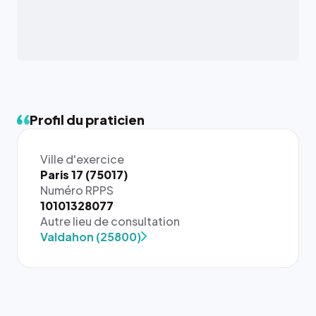
Profil du praticien
Ville d'exercice
Paris 17 (75017)
Numéro RPPS
{# 40×40
10101328077
: la taille
Autre lieu de consultation
rendue par
Valdahon (25800)
`.profile-
picture`,
et un
rapport 1:1
qui reste