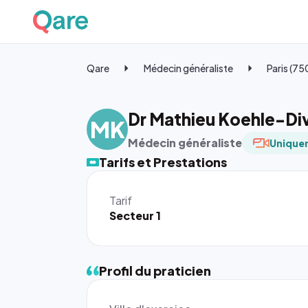
Qare
Médecin généraliste
Paris (7
Dr Mathieu Koehle-Di
MK
Médecin généraliste
Uniquem
Tarifs et Prestations
Tarif
Secteur 1
Profil du praticien