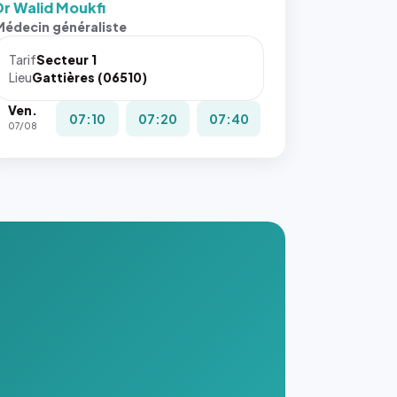
Dr Walid Moukfi
Médecin généraliste
Tarif
Secteur 1
Lieu
Gattières (06510)
Ven.
07:10
07:20
07:40
07/08