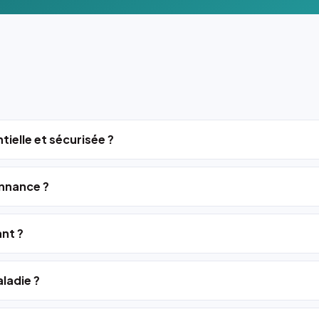
tielle et sécurisée ?
nnance ?
ant ?
ladie ?