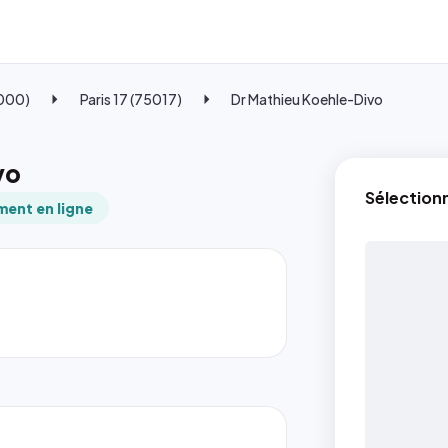
5000)
Paris 17 (75017)
Dr Mathieu Koehle-Divo
vo
Sélection
ent en ligne