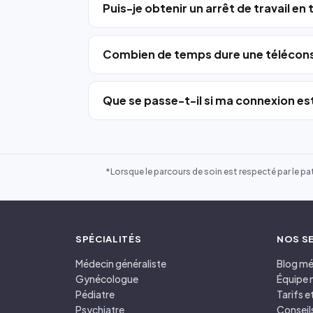
Puis-je obtenir un arrêt de travail en
Combien de temps dure une télécons
Que se passe-t-il si ma connexion est
*Lorsque le parcours de soin est respecté par le pat
SPÉCIALITÉS
NOS S
Médecin généraliste
Blog mé
Gynécologue
Équipe 
Pédiatre
Tarifs 
Psychiatre
Conseil