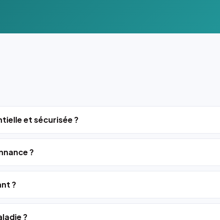
tielle et sécurisée ?
nnance ?
ant ?
ladie ?