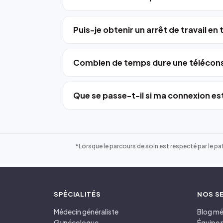
Puis-je obtenir un arrêt de travail en
Combien de temps dure une télécons
Que se passe-t-il si ma connexion est
*Lorsque le parcours de soin est respecté par le pat
SPÉCIALITÉS
NOS S
Médecin généraliste
Blog mé
Gynécologue
Équipe 