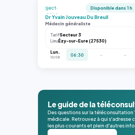
en
`object-
Disponible dans 1 h
fit: cover`.
Dr Yvain Jouveau Du Breuil
Sans ces
Médecin généraliste
attributs
le
Tarif
Secteur 3
navigateur
Lieu
Ézy-sur-Eure (27530)
ne réserve
Lun.
pas la
06:30
-
-
10/08
place, et
c'étaient
les trois
dernières
images de
l'annuaire
dans ce
Le guide de la téléconsu
cas. #}
Des questions sur la téléconsultation 
médicale. Retrouvez à qui s'adresse ce
les plus courants et plein d'autres inf