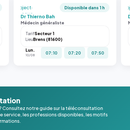
en
en
`object-
`ob
Disponible dans 1 h
fit: cover`.
fit:
Dr Thierno Bah
Sans ces
San
Médecin généraliste
attributs
att
le
le
Tarif
Secteur 1
navigateur
nav
Lieu
Brens (81600)
ne réserve
ne 
Lun.
pas la
pas 
07:10
07:20
07:50
10/08
place, et
pla
c'étaient
c'é
les trois
les 
dernières
der
images de
ima
l'annuaire
l'a
dans ce
dan
ltation
cas. #}
cas
? Consultez notre guide sur la téléconsultation
 service, les professions disponibles, les motifs
ormations.