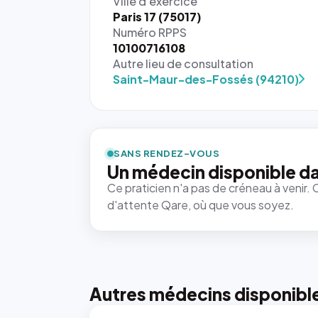
Ville d'exercice
Paris 17 (75017)
Numéro RPPS
10100716108
Autre lieu de consultation
Saint-Maur-des-Fossés (94210)
{# 40×40
: la taille
rendue par
`.profile-
SANS RENDEZ-VOUS
picture`,
Un médecin disponible d
et un
Ce praticien n'a pas de créneau à venir. 
rapport 1:1
d'attente Qare, où que vous soyez.
qui reste
juste à
toutes les
tailles
puisque la
photo est
Autres médecins disponibl
recadrée