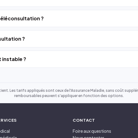
 téléconsultation ?
ultation ?
 instable ?
ient. Les tarifs appliqués sont ceux de l'Assurance Maladie, sans coût suppléme
remboursables peuvent s'appliquer en fonction des options.
ERVICES
CONTACT
dical
Foire aux questions
médicale
Nous contacter