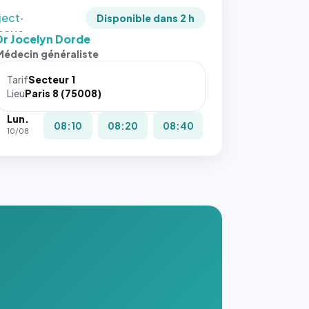
ject-
Disponible dans 2 h
 cover`.
Dr Jocelyn Dorde
s ces
Médecin généraliste
ributs
Tarif
Secteur 1
igateur
Lieu
Paris 8 (75008)
réserve
Lun.
la
08:10
08:20
08:40
10/08
ce, et
taient
trois
nières
ges de
nnuaire
s ce
. #}