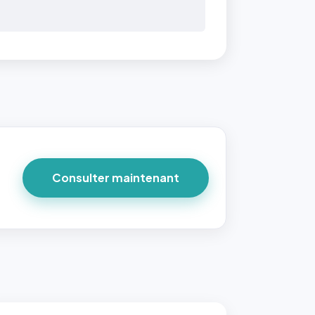
 40×40
taille
due par
ofile-
ture`,
Consulter maintenant
un
ort 1:1
 reste
e à
tes les
les
sque la
to est
adrée