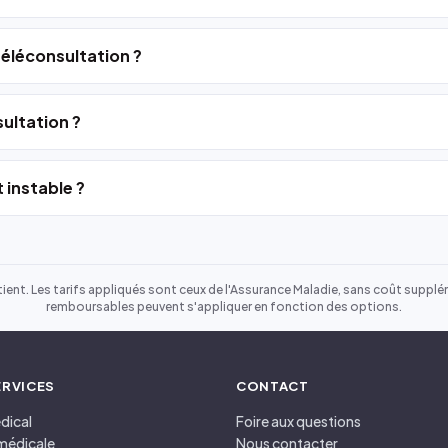
 téléconsultation ?
ultation ?
 instable ?
ient. Les tarifs appliqués sont ceux de l'Assurance Maladie, sans coût suppléme
remboursables peuvent s'appliquer en fonction des options.
ERVICES
CONTACT
dical
Foire aux questions
médicale
Nous contacter