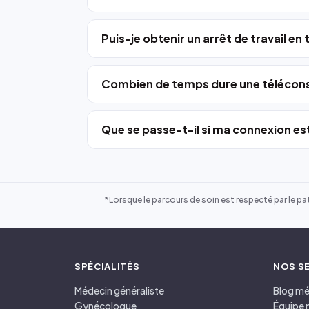
Puis-je obtenir un arrêt de travail en
Combien de temps dure une télécons
Que se passe-t-il si ma connexion est
*Lorsque le parcours de soin est respecté par le pat
SPÉCIALITÉS
NOS S
Médecin généraliste
Blog mé
Gynécologue
Équipe 