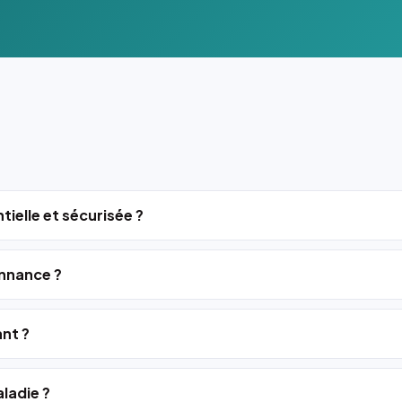
tielle et sécurisée ?
nnance ?
ant ?
ladie ?