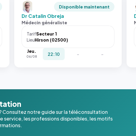
Disponible maintenant
Dr Catalin Obreja
Médecin généraliste
Tarif
Secteur 1
Lieu
Hirson (02500)
Jeu.
22:10
-
-
06/08
ltation
? Consultez notre guide sur la téléconsultation
 service, les professions disponibles, les motifs
ormations.