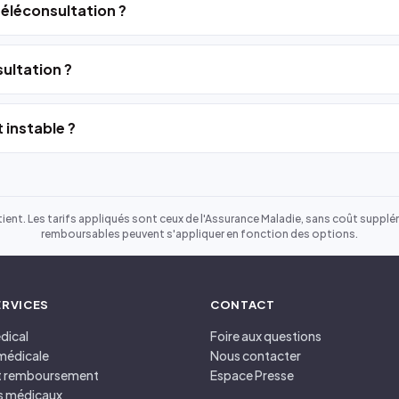
 téléconsultation ?
ultation ?
 instable ?
ient. Les tarifs appliqués sont ceux de l'Assurance Maladie, sans coût suppléme
remboursables peuvent s'appliquer en fonction des options.
ERVICES
CONTACT
dical
Foire aux questions
médicale
Nous contacter
et remboursement
Espace Presse
s médicaux