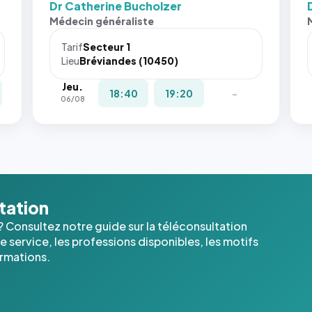
Dr Catherine Bucholzer
Médecin généraliste
Tarif
Secteur 1
Lieu
Bréviandes (10450)
Jeu.
18:40
19:20
-
06/08
ltation
? Consultez notre guide sur la téléconsultation
 service, les professions disponibles, les motifs
ormations.