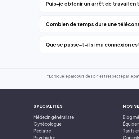
Puis-je obtenir un arrêt de travail en
Combien de temps dure une télécons
Que se passe-t-il si ma connexion est
*Lorsque le parcours de soin est respecté par le pat
SPÉCIALITÉS
NOS S
Médecin généraliste
Blog mé
Gynécologue
Équipe 
Pédiatre
Tarifs 
Psychiatre
Conseil