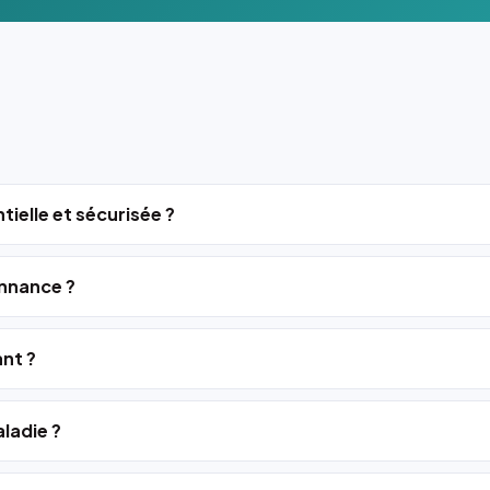
tielle et sécurisée ?
nnance ?
ant ?
ladie ?