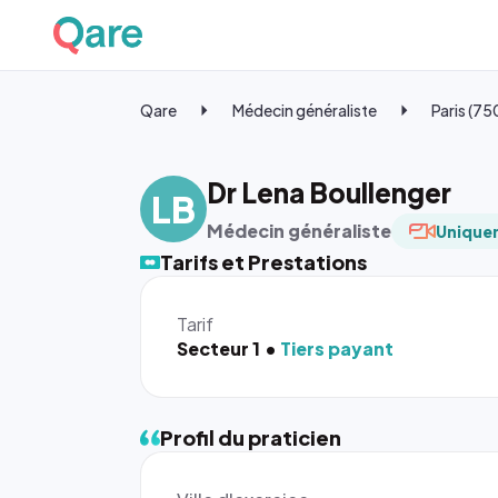
Qare
Médecin généraliste
Paris (7
Dr Lena Boullenger
LB
Médecin généraliste
Uniquem
Tarifs et Prestations
Tarif
Secteur 1
Tiers payant
Profil du praticien