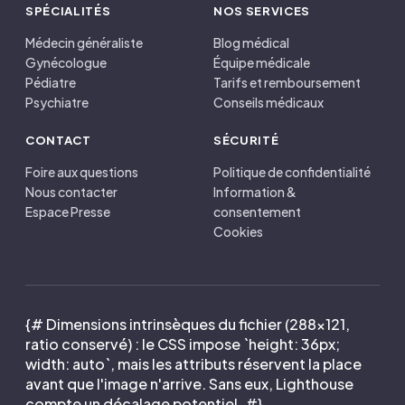
SPÉCIALITÉS
NOS SERVICES
Médecin généraliste
Blog médical
Gynécologue
Équipe médicale
Pédiatre
Tarifs et remboursement
Psychiatre
Conseils médicaux
CONTACT
SÉCURITÉ
Foire aux questions
Politique de confidentialité
Nous contacter
Information &
Espace Presse
consentement
Cookies
{# Dimensions intrinsèques du fichier (288×121,
ratio conservé) : le CSS impose `height: 36px;
width: auto`, mais les attributs réservent la place
avant que l'image n'arrive. Sans eux, Lighthouse
compte un décalage potentiel. #}