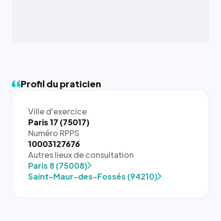
Profil du praticien
Ville d'exercice
Paris 17 (75017)
Numéro RPPS
10003127676
{# 40×40
Autres lieux de consultation
: la taille
Paris 8 (75008)
rendue par
Saint-Maur-des-Fossés (94210)
`.profile-
picture`,
et un
rapport 1:1