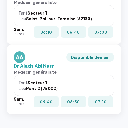
Médecin généraliste
dans ce
attributs
cas. #}
le
Tarif
Secteur 1
navigateur
Lieu
Saint-Pol-sur-Ternoise (62130)
ne réserve
Sam.
pas la
06:10
06:40
07:00
08/08
place, et
c'étaient
les trois
dernières
AA
Disponible demain
images de
Dr Alexis Abi Nasr
l'annuaire
Médecin généraliste
dans ce
cas. #}
Tarif
Secteur 1
Lieu
Paris 2 (75002)
Sam.
06:40
06:50
07:10
08/08