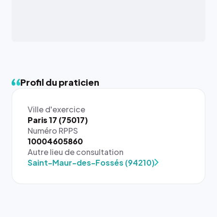
Profil du praticien
Ville d'exercice
Paris 17 (75017)
Numéro RPPS
{# 40×40
10004605860
: la taille
Autre lieu de consultation
rendue par
Saint-Maur-des-Fossés (94210)
`.profile-
picture`,
et un
rapport 1:1
qui reste