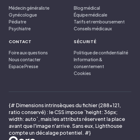
Médecin généraliste
Blog médical
Gynécologue
Équipe médicale
Pédiatre
Tarifs et remboursement
Psychiatre
Conseils médicaux
CONTACT
SÉCURITÉ
Foire aux questions
Politique de confidentialité
Nous contacter
Information &
Espace Presse
consentement
Cookies
{# Dimensions intrinsèques du fichier (288×121,
ratio conservé) : le CSS impose `height: 36px;
width: auto`, mais les attributs réservent la place
avant que l'image n'arrive. Sans eux, Lighthouse
compte un décalage potentiel. #}