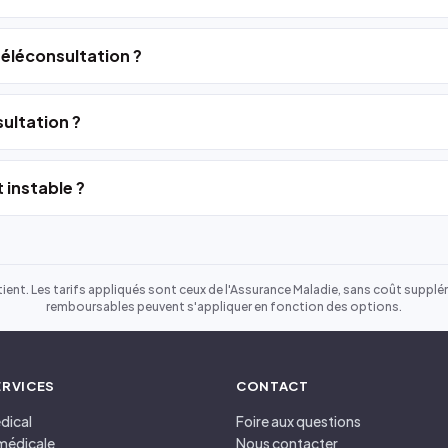
 téléconsultation ?
ultation ?
 instable ?
ient. Les tarifs appliqués sont ceux de l'Assurance Maladie, sans coût suppléme
remboursables peuvent s'appliquer en fonction des options.
ERVICES
CONTACT
dical
Foire aux questions
médicale
Nous contacter