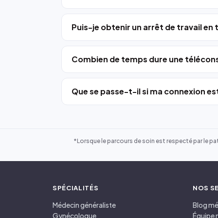
Puis-je obtenir un arrêt de travail en
Combien de temps dure une télécons
Que se passe-t-il si ma connexion est
*Lorsque le parcours de soin est respecté par le pat
SPÉCIALITÉS
NOS S
Médecin généraliste
Blog mé
Gynécologue
Équipe 