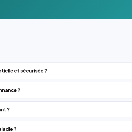
tielle et sécurisée ?
nnance ?
ant ?
ladie ?