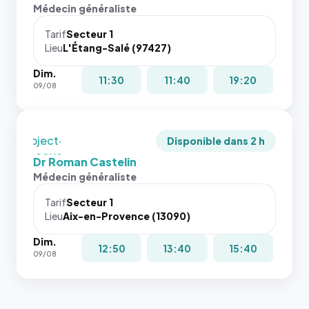
l'annuaire
rapport 1:1
Médecin généraliste
dans ce
qui reste
cas. #}
juste à
Tarif
Secteur 1
Lieu
L'Étang-Salé (97427)
toutes les
tailles
Dim.
puisque la
11:30
11:40
19:20
09/08
photo est
recadrée
en
`object-
Disponible dans 2 h
fit: cover`.
Dr Roman Castelin
Sans ces
Médecin généraliste
attributs
le
Tarif
Secteur 1
navigateur
Lieu
Aix-en-Provence (13090)
ne réserve
Dim.
pas la
12:50
13:40
15:40
09/08
place, et
c'étaient
les trois
dernières