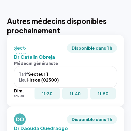
juste à
toutes les
tailles
Autres médecins disponibles
puisque la
photo est
prochainement
recadrée
en
`object-
Disponible dans 1 h
fit: cover`.
Dr Catalin Obreja
Sans ces
Médecin généraliste
attributs
le
Tarif
Secteur 1
navigateur
Lieu
Hirson (02500)
ne réserve
Dim.
pas la
{# 40×40
11:30
11:40
11:50
09/08
place, et
: la taille
c'étaient
rendue par
les trois
`.profile-
dernières
DO
picture`,
Disponible dans 1 h
images de
et un
Dr Daouda Ouedraogo