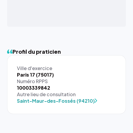
Profil du praticien
Ville d'exercice
Paris 17 (75017)
Numéro RPPS
{# 40×40
10003339842
: la taille
Autre lieu de consultation
rendue par
Saint-Maur-des-Fossés (94210)
`.profile-
picture`,
et un
rapport 1:1
qui reste