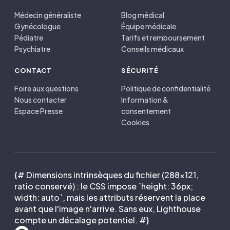
Médecin généraliste
Blog médical
Gynécologue
Équipe médicale
Pédiatre
Tarifs et remboursement
Psychiatre
Conseils médicaux
CONTACT
SÉCURITÉ
Foire aux questions
Politique de confidentialité
Nous contacter
Information &
Espace Presse
consentement
Cookies
{# Dimensions intrinsèques du fichier (288×121,
ratio conservé) : le CSS impose `height: 36px;
width: auto`, mais les attributs réservent la place
avant que l'image n'arrive. Sans eux, Lighthouse
compte un décalage potentiel. #}