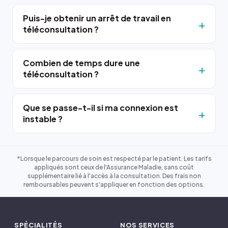
Puis-je obtenir un arrêt de travail en
téléconsultation ?
Combien de temps dure une
téléconsultation ?
Que se passe-t-il si ma connexion est
instable ?
*Lorsque le parcours de soin est respecté par le patient. Les tarifs
appliqués sont ceux de l'Assurance Maladie, sans coût
supplémentaire lié à l'accès à la consultation. Des frais non
remboursables peuvent s'appliquer en fonction des options.
SPÉCIALITÉS
NOS SERVICES