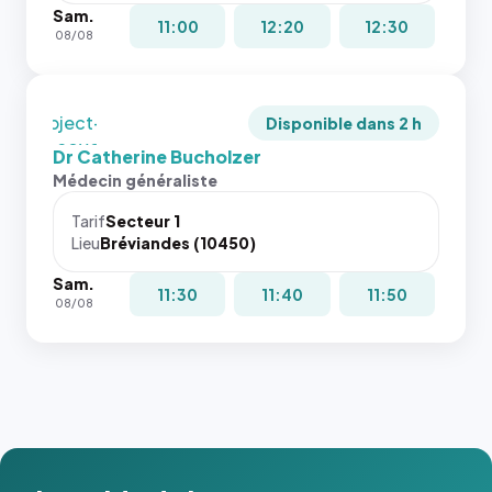
tailles
Sam.
pas la
puisque la
11:00
12:20
12:30
08/08
place, et
photo est
c'étaient
recadrée
les trois
en
dernières
`object-
Disponible dans 2 h
images de
fit: cover`.
Dr Catherine Bucholzer
l'annuaire
Sans ces
Médecin généraliste
dans ce
attributs
cas. #}
le
Tarif
Secteur 1
navigateur
Lieu
Bréviandes (10450)
ne réserve
Sam.
pas la
11:30
11:40
11:50
08/08
place, et
c'étaient
les trois
dernières
images de
l'annuaire
dans ce
cas. #}