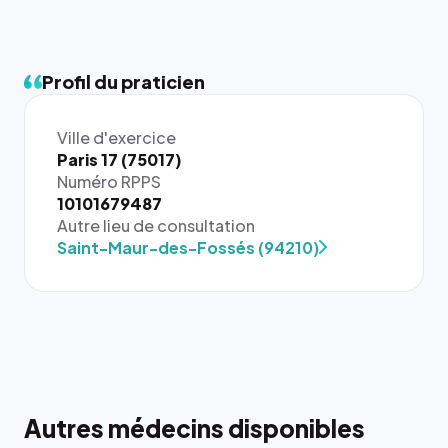
Profil du praticien
Ville d'exercice
Paris 17 (75017)
Numéro RPPS
{# 40×40
10101679487
: la taille
Autre lieu de consultation
rendue par
Saint-Maur-des-Fossés (94210)
`.profile-
picture`,
et un
rapport 1:1
qui reste
juste à
toutes les
tailles
Autres médecins disponibles
puisque la
{# 40×40