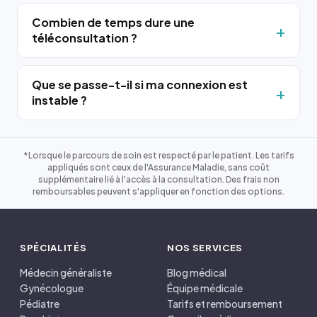
Combien de temps dure une
téléconsultation ?
Que se passe-t-il si ma connexion est
instable ?
*Lorsque le parcours de soin est respecté par le patient. Les tarifs
appliqués sont ceux de l'Assurance Maladie, sans coût
supplémentaire lié à l'accès à la consultation. Des frais non
remboursables peuvent s'appliquer en fonction des options.
SPÉCIALITÉS
NOS SERVICES
Médecin généraliste
Blog médical
Gynécologue
Équipe médicale
Pédiatre
Tarifs et remboursement