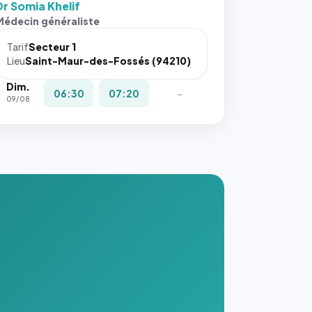
Dr Somia Khelif
s ces
Médecin généraliste
ributs
Tarif
Secteur 1
igateur
Lieu
Saint-Maur-des-Fossés (94210)
réserve
Dim.
la
06:30
07:20
-
09/08
ce, et
taient
trois
nières
ges de
nnuaire
s ce
. #}