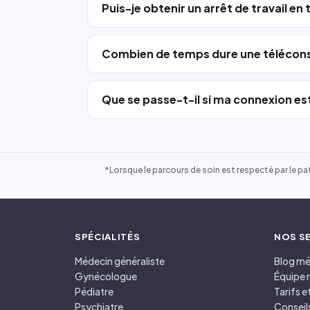
Puis-je obtenir un arrêt de travail en
Combien de temps dure une télécons
Que se passe-t-il si ma connexion est
*Lorsque le parcours de soin est respecté par le pat
SPÉCIALITÉS
NOS S
Médecin généraliste
Blog mé
Gynécologue
Équipe 
Pédiatre
Tarifs 
Psychiatre
Conseil