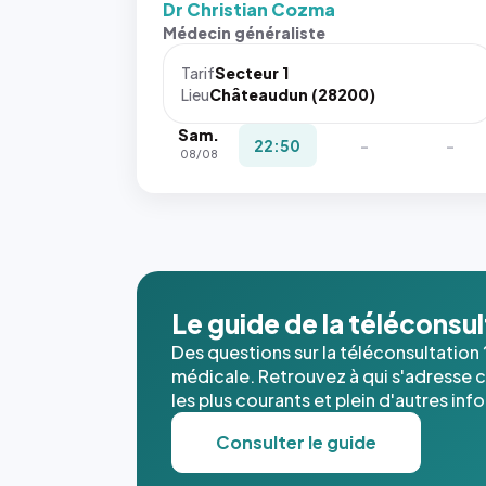
Dr Christian Cozma
Sans ces
Médecin généraliste
attributs
le
Tarif
Secteur 1
navigateur
Lieu
Châteaudun (28200)
ne réserve
Sam.
pas la
22:50
-
-
08/08
place, et
c'étaient
les trois
dernières
images de
l'annuaire
dans ce
Le guide de la téléconsu
cas. #}
Des questions sur la téléconsultation 
médicale. Retrouvez à qui s'adresse ce
les plus courants et plein d'autres inf
Consulter le guide