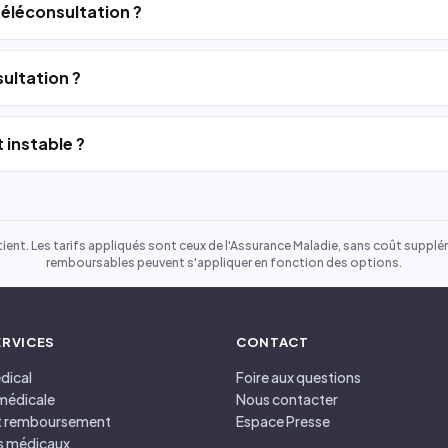
 téléconsultation ?
ultation ?
 instable ?
ient. Les tarifs appliqués sont ceux de l'Assurance Maladie, sans coût suppléme
remboursables peuvent s'appliquer en fonction des options.
ERVICES
CONTACT
dical
Foire aux questions
médicale
Nous contacter
et remboursement
Espace Presse
s médicaux