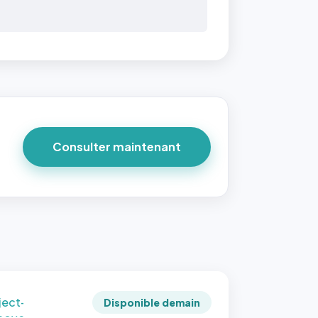
 40×40
taille
due par
ofile-
ture`,
un
Consulter maintenant
ort 1:1
 reste
e à
tes les
les
sque la
to est
adrée
ject-
Disponible demain
 cover`.