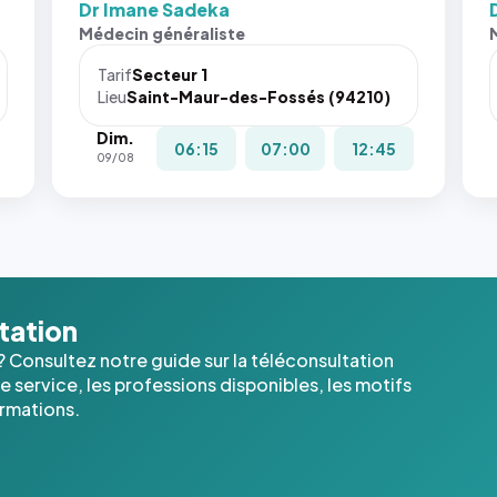
Dr Imane Sadeka
Sans ces
San
Médecin généraliste
attributs
att
le
le
Tarif
Secteur 1
navigateur
nav
Lieu
Saint-Maur-des-Fossés (94210)
ne réserve
ne 
Dim.
pas la
pas 
06:15
07:00
12:45
09/08
place, et
pla
c'étaient
c'é
les trois
les 
dernières
der
images de
ima
l'annuaire
l'a
dans ce
dan
ltation
cas. #}
cas
? Consultez notre guide sur la téléconsultation
 service, les professions disponibles, les motifs
ormations.