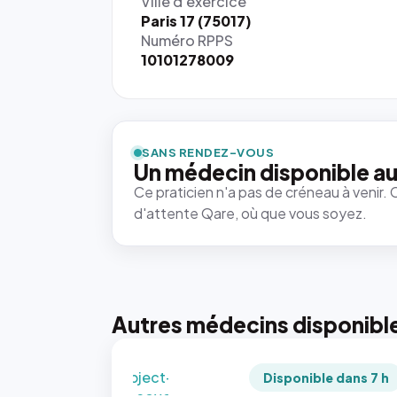
Ville d'exercice
Paris 17 (75017)
Numéro RPPS
10101278009
{# 40×40
: la taille
rendue par
`.profile-
SANS RENDEZ-VOUS
picture`,
Un médecin disponible au
et un
Ce praticien n'a pas de créneau à venir. 
rapport 1:1
d'attente Qare, où que vous soyez.
qui reste
juste à
toutes les
tailles
puisque la
photo est
Autres médecins disponibl
recadrée
en
`object-
Disponible dans 7 h
fit: cover`.