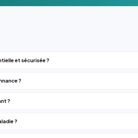
tielle et sécurisée ?
nnance ?
ant ?
ladie ?