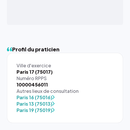
Profil du praticien
Ville d'exercice
Paris 17 (75017)
Numéro RPPS
10000456011
Autres lieux de consultation
{# 40×40
Paris 16 (75016)
: la taille
Paris 13 (75013)
rendue par
Paris 19 (75019)
`.profile-
picture`,
et un