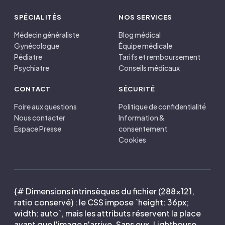
SPÉCIALITÉS
NOS SERVICES
Médecin généraliste
Blog médical
Gynécologue
Équipe médicale
Pédiatre
Tarifs et remboursement
Psychiatre
Conseils médicaux
CONTACT
SÉCURITÉ
Foire aux questions
Politique de confidentialité
Nous contacter
Information &
Espace Presse
consentement
Cookies
{# Dimensions intrinsèques du fichier (288×121,
ratio conservé) : le CSS impose `height: 36px;
width: auto`, mais les attributs réservent la place
avant que l'image n'arrive. Sans eux, Lighthouse