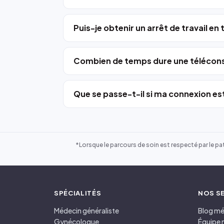
Puis-je obtenir un arrêt de travail en
Combien de temps dure une télécons
Que se passe-t-il si ma connexion est
*Lorsque le parcours de soin est respecté par le pat
SPÉCIALITÉS
NOS S
Médecin généraliste
Blog mé
Gynécologue
Équipe 