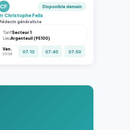
CF
Disponible demain
Dr Christophe Felix
Médecin généraliste
Tarif
Secteur 1
Lieu
Argenteuil (95100)
Ven.
07:10
07:40
07:50
07/08