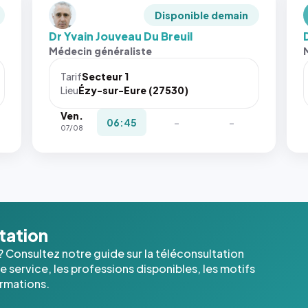
Disponible demain
Dr Yvain Jouveau Du Breuil
Médecin généraliste
Tarif
Secteur 1
Lieu
Ézy-sur-Eure (27530)
Ven.
06:45
-
-
07/08
ltation
? Consultez notre guide sur la téléconsultation
 service, les professions disponibles, les motifs
ormations.