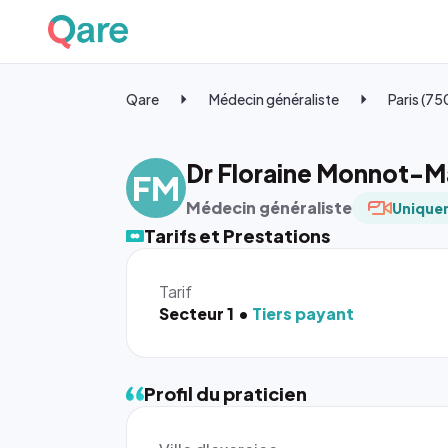
Qare
Médecin généraliste
Paris (7
Dr Floraine Monnot-Ma
FM
Médecin généraliste
Uniquem
Tarifs et Prestations
Tarif
Secteur 1
Tiers payant
Profil du praticien