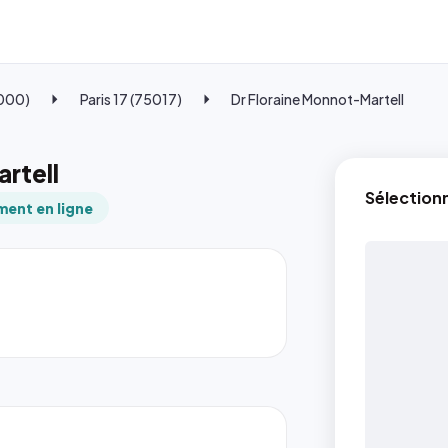
5000)
Paris 17 (75017)
Dr Floraine Monnot-Martell
rtell
Sélection
ent en ligne