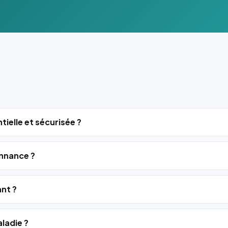
tielle et sécurisée ?
nnance ?
ant ?
ladie ?