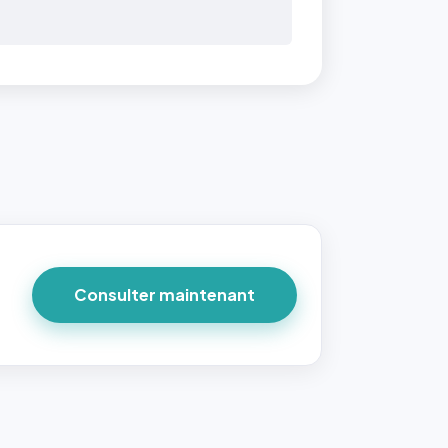
 40×40
taille
due par
ofile-
ture`,
un
Consulter maintenant
ort 1:1
 reste
e à
tes les
les
sque la
to est