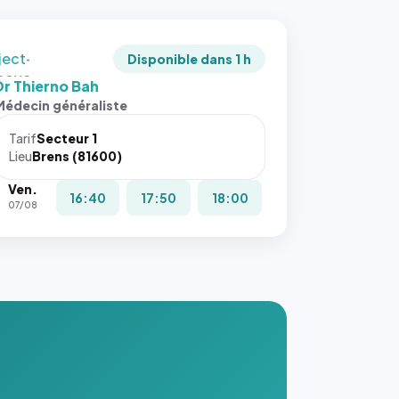
adrée
ject-
Disponible dans 1 h
 cover`.
Dr Thierno Bah
s ces
Médecin généraliste
ributs
Tarif
Secteur 1
igateur
Lieu
Brens (81600)
réserve
Ven.
la
16:40
17:50
18:00
07/08
ce, et
taient
trois
nières
ges de
nnuaire
s ce
. #}