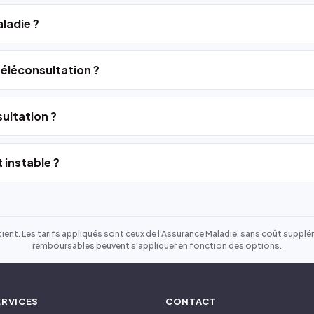
ladie ?
 téléconsultation ?
ultation ?
 instable ?
ient. Les tarifs appliqués sont ceux de l'Assurance Maladie, sans coût suppléme
remboursables peuvent s'appliquer en fonction des options.
ERVICES
CONTACT