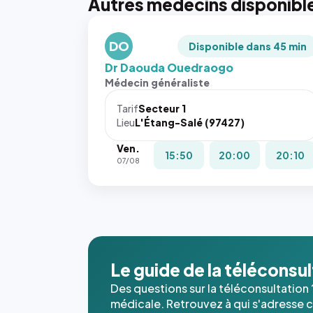
Autres médecins disponibl
DO
Disponible dans 45 min
Dr Daouda Ouedraogo
Médecin généraliste
Tarif
Secteur 1
Lieu
L'Étang-Salé (97427)
Ven.
15:50
20:00
20:10
07/08
Le guide de la téléconsu
Des questions sur la téléconsultation 
médicale. Retrouvez à qui s'adresse ce