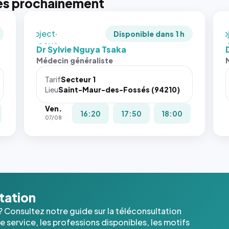
es prochainement
recadrée
rec
en
en
`object-
`ob
Disponible dans 1 h
fit: cover`.
fit:
Dr Sylvie Nguya Tsaka
Sans ces
San
Médecin généraliste
attributs
att
le
le
Tarif
Secteur 1
navigateur
nav
Lieu
Saint-Maur-des-Fossés (94210)
ne réserve
ne 
Ven.
pas la
pas 
16:20
17:50
18:00
07/08
place, et
pla
c'étaient
c'é
les trois
les 
dernières
der
images de
ima
l'annuaire
l'a
dans ce
dan
ltation
cas. #}
cas
? Consultez notre guide sur la téléconsultation
 service, les professions disponibles, les motifs