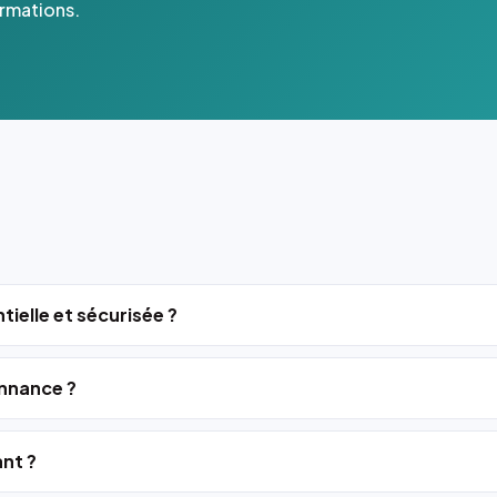
ormations.
tielle et sécurisée ?
nnance ?
ant ?