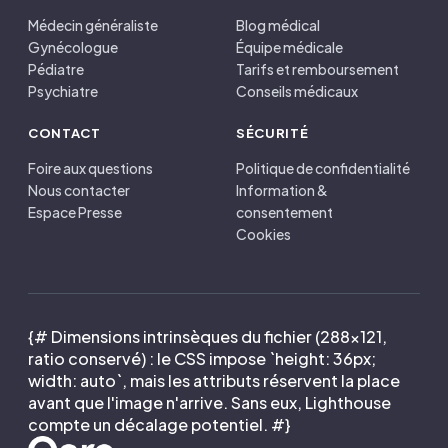
Médecin généraliste
Blog médical
Gynécologue
Équipe médicale
Pédiatre
Tarifs et remboursement
Psychiatre
Conseils médicaux
CONTACT
SÉCURITÉ
Foire aux questions
Politique de confidentialité
Nous contacter
Information &
Espace Presse
consentement
Cookies
{# Dimensions intrinsèques du fichier (288×121,
ratio conservé) : le CSS impose `height: 36px;
width: auto`, mais les attributs réservent la place
avant que l'image n'arrive. Sans eux, Lighthouse
compte un décalage potentiel. #}