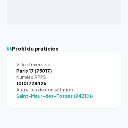
Profil du praticien
Ville d'exercice
Paris 17 (75017)
Numéro RPPS
{# 40×40
10101728425
: la taille
Autre lieu de consultation
rendue par
Saint-Maur-des-Fossés (94210)
`.profile-
picture`,
et un
rapport 1:1
qui reste