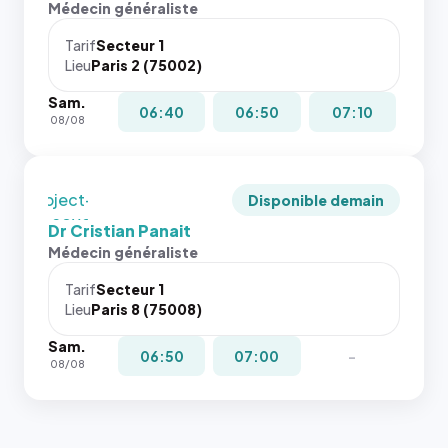
rapport 1:1
Médecin généraliste
dans ce
qui reste
cas. #}
juste à
Tarif
Secteur 1
Lieu
Paris 2 (75002)
toutes les
tailles
Sam.
puisque la
06:40
06:50
07:10
08/08
photo est
recadrée
en
`object-
Disponible demain
fit: cover`.
Dr Cristian Panait
Sans ces
Médecin généraliste
attributs
le
Tarif
Secteur 1
navigateur
Lieu
Paris 8 (75008)
ne réserve
Sam.
pas la
06:50
07:00
-
08/08
place, et
c'étaient
les trois
dernières