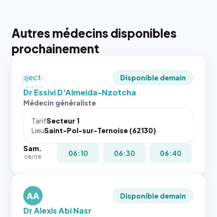
juste à
toutes les
tailles
Autres médecins disponibles
puisque la
photo est
prochainement
recadrée
en
`object-
Disponible demain
fit: cover`.
Dr Essivi D'Almeida-Nzotcha
Sans ces
Médecin généraliste
attributs
le
Tarif
Secteur 1
navigateur
Lieu
Saint-Pol-sur-Ternoise (62130)
ne réserve
Sam.
pas la
{# 40×40
06:10
06:30
06:40
08/08
place, et
: la taille
c'étaient
rendue par
les trois
`.profile-
dernières
AA
picture`,
Disponible demain
images de
et un
Dr Alexis Abi Nasr
l'annuaire