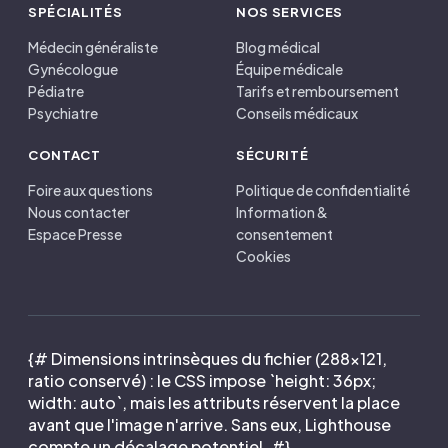
SPÉCIALITÉS
NOS SERVICES
Médecin généraliste
Blog médical
Gynécologue
Équipe médicale
Pédiatre
Tarifs et remboursement
Psychiatre
Conseils médicaux
CONTACT
SÉCURITÉ
Foire aux questions
Politique de confidentialité
Nous contacter
Information &
Espace Presse
consentement
Cookies
{# Dimensions intrinsèques du fichier (288×121,
ratio conservé) : le CSS impose `height: 36px;
width: auto`, mais les attributs réservent la place
avant que l'image n'arrive. Sans eux, Lighthouse
compte un décalage potentiel. #}