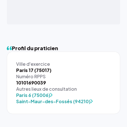
Profil du praticien
Ville d'exercice
Paris 17 (75017)
Numéro RPPS
10101690039
{# 40×40
Autres lieux de consultation
: la taille
Paris 6 (75006)
rendue par
Saint-Maur-des-Fossés (94210)
`.profile-
picture`,
et un
rapport 1:1