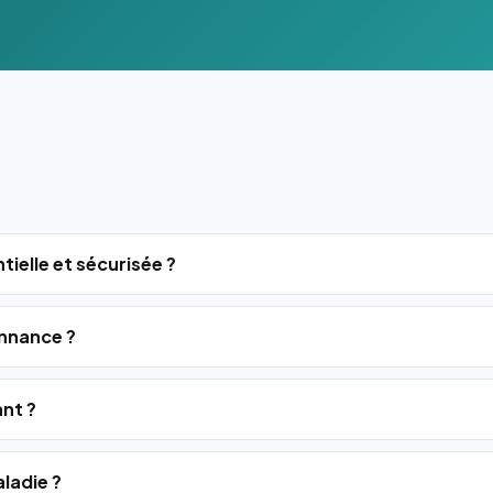
tielle et sécurisée ?
nnance ?
ant ?
ladie ?