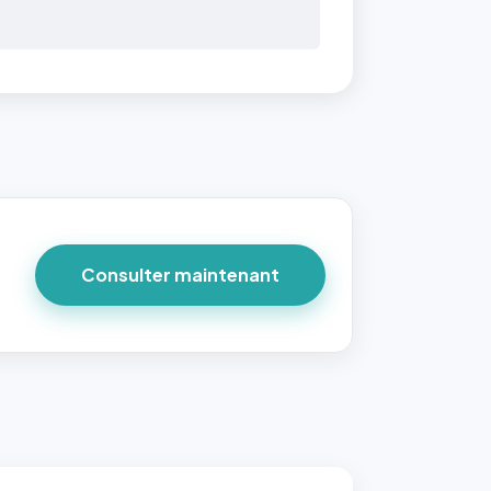
 40×40
taille
due par
ofile-
ture`,
un
Consulter maintenant
ort 1:1
 reste
e à
tes les
les
sque la
to est
adrée