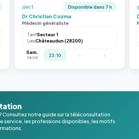
`object-
`ob
Disponible dans 7 h
fit: cover`.
fit:
Dr Christian Cozma
Sans ces
San
Médecin généraliste
attributs
att
le
le
Tarif
Secteur 1
navigateur
nav
Lieu
Châteaudun (28200)
ne réserve
ne 
Sam.
pas la
pas 
23:10
-
-
08/08
place, et
pla
c'étaient
c'é
les trois
les 
dernières
der
images de
ima
l'annuaire
l'a
dans ce
dan
ltation
cas. #}
cas
? Consultez notre guide sur la téléconsultation
 service, les professions disponibles, les motifs
ormations.