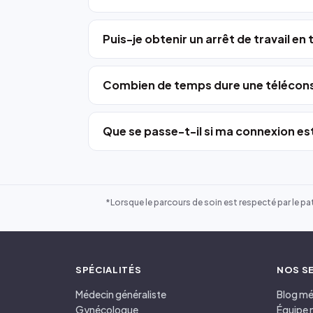
Puis-je obtenir un arrêt de travail en
Combien de temps dure une télécons
Que se passe-t-il si ma connexion est
*Lorsque le parcours de soin est respecté par le pat
SPÉCIALITÉS
NOS S
Médecin généraliste
Blog mé
Gynécologue
Équipe 