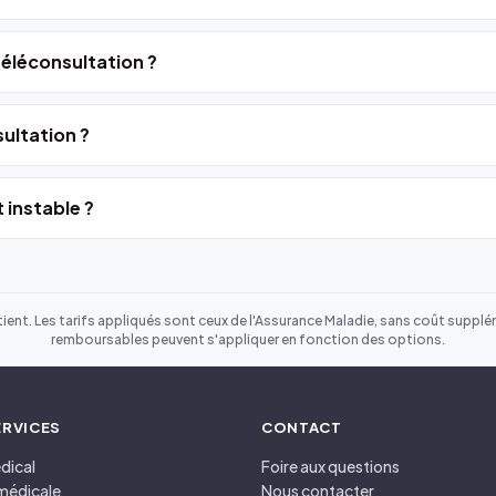
 téléconsultation ?
ultation ?
 instable ?
ient. Les tarifs appliqués sont ceux de l'Assurance Maladie, sans coût suppléme
remboursables peuvent s'appliquer en fonction des options.
ERVICES
CONTACT
dical
Foire aux questions
médicale
Nous contacter