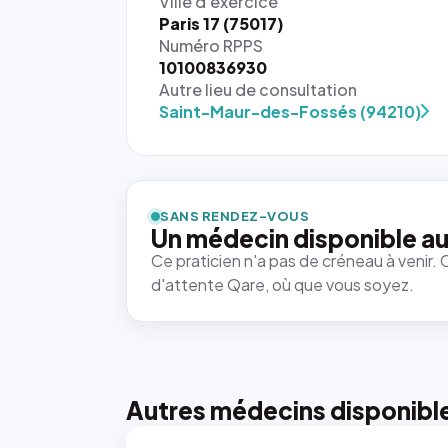
Ville d'exercice
Paris 17 (75017)
Numéro RPPS
10100836930
Autre lieu de consultation
Saint-Maur-des-Fossés (94210)
{# 40×40
: la taille
rendue par
`.profile-
SANS RENDEZ-VOUS
picture`,
Un médecin disponible au
et un
Ce praticien n'a pas de créneau à venir. 
rapport 1:1
d'attente Qare, où que vous soyez.
qui reste
juste à
toutes les
tailles
puisque la
photo est
Autres médecins disponibl
recadrée
en