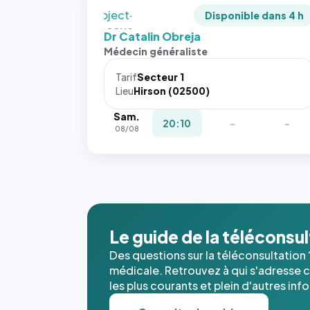
`object-
Disponible dans 4 h
fit: cover`.
Dr Catalin Obreja
Sans ces
Médecin généraliste
attributs
le
Tarif
Secteur 1
navigateur
Lieu
Hirson (02500)
ne réserve
Sam.
pas la
20:10
-
-
08/08
place, et
c'étaient
les trois
dernières
images de
l'annuaire
dans ce
Le guide de la téléconsu
cas. #}
Des questions sur la téléconsultation 
médicale. Retrouvez à qui s'adresse ce
les plus courants et plein d'autres inf