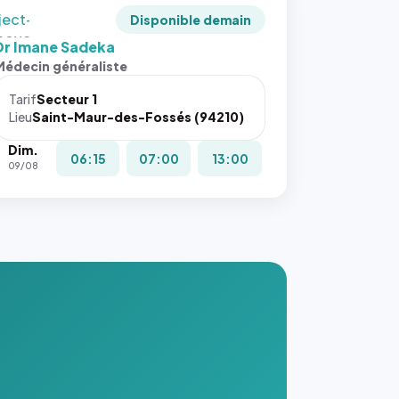
ject-
Disponible demain
 cover`.
Dr Imane Sadeka
s ces
Médecin généraliste
ributs
Tarif
Secteur 1
igateur
Lieu
Saint-Maur-des-Fossés (94210)
réserve
Dim.
la
06:15
07:00
13:00
09/08
ce, et
taient
trois
nières
ges de
nnuaire
s ce
. #}