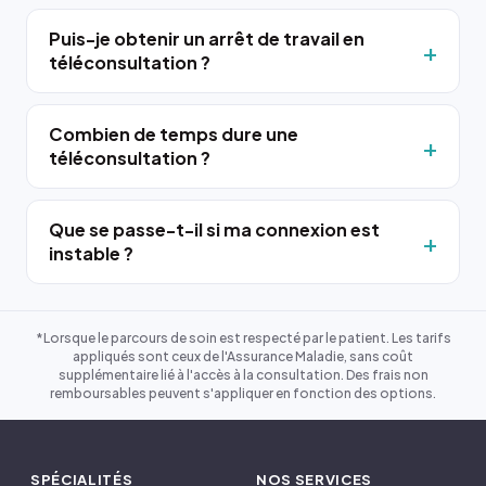
Puis-je obtenir un arrêt de travail en
téléconsultation ?
Combien de temps dure une
téléconsultation ?
Que se passe-t-il si ma connexion est
instable ?
*Lorsque le parcours de soin est respecté par le patient. Les tarifs
appliqués sont ceux de l'Assurance Maladie, sans coût
supplémentaire lié à l'accès à la consultation. Des frais non
remboursables peuvent s'appliquer en fonction des options.
SPÉCIALITÉS
NOS SERVICES