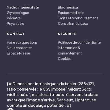
Médecin généraliste
Blog médical
Gynécologue
Équipe médicale
Pédiatre
Tarifs et remboursement
Psychiatre
Conseils médicaux
CONTACT
SÉCURITÉ
Foire aux questions
Politique de confidentialité
Nous contacter
Information &
Espace Presse
consentement
Cookies
{# Dimensions intrinsèques du fichier (288×121,
ratio conservé) : le CSS impose `height: 36px;
width: auto`, mais les attributs réservent la place
avant que l'image n'arrive. Sans eux, Lighthouse
compte un décalage potentiel. #}