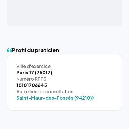
Profil du praticien
Ville d'exercice
Paris 17 (75017)
Numéro RPPS
{# 40×40
10101706645
: la taille
Autre lieu de consultation
rendue par
Saint-Maur-des-Fossés (94210)
`.profile-
picture`,
et un
rapport 1:1
qui reste