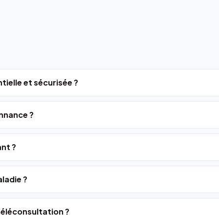
tielle et sécurisée ?
nnance ?
ant ?
ladie ?
 téléconsultation ?