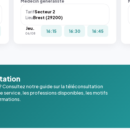
Médecin généraliste
Tarif
Secteur 2
Lieu
Brest (29200)
Jeu.
16:15
16:30
16:45
06/08
ltation
? Consultez notre guide sur la téléconsultation
 service, les professions disponibles, les motifs
ormations.