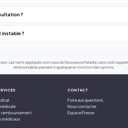
ultation ?
 instable ?
ient. Les tarifs appliqués sont ceux de l'Assurance Maladie, sans coût suppléme
remboursables peuvent s'appliquer en fonction des options.
ERVICES
CONTACT
dical
Foire aux questions
médicale
Nous contacter
et remboursement
Espace Presse
s médicaux