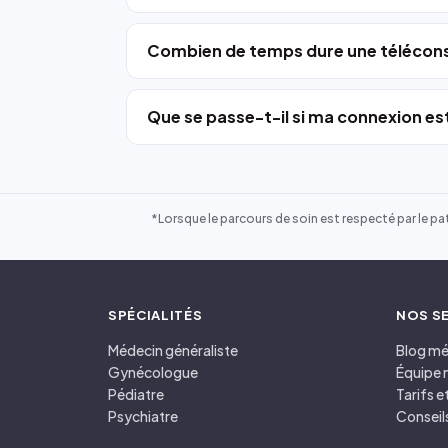
Combien de temps dure une télécons
Que se passe-t-il si ma connexion est
*Lorsque le parcours de soin est respecté par le pat
SPÉCIALITÉS
NOS S
Médecin généraliste
Blog mé
Gynécologue
Équipe 
Pédiatre
Tarifs 
Psychiatre
Conseil