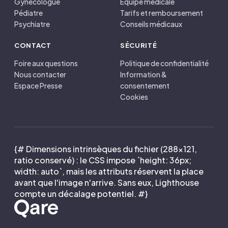
Gynécologue
Équipe médicale
Pédiatre
Tarifs et remboursement
Psychiatre
Conseils médicaux
CONTACT
SÉCURITÉ
Foire aux questions
Politique de confidentialité
Nous contacter
Information &
Espace Presse
consentement
Cookies
{# Dimensions intrinsèques du fichier (288×121,
ratio conservé) : le CSS impose `height: 36px;
width: auto`, mais les attributs réservent la place
avant que l'image n'arrive. Sans eux, Lighthouse
compte un décalage potentiel. #}