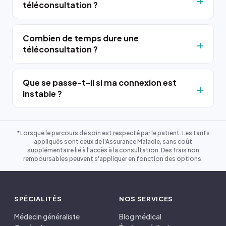
téléconsultation ?
Combien de temps dure une
téléconsultation ?
Que se passe-t-il si ma connexion est
instable ?
*Lorsque le parcours de soin est respecté par le patient. Les tarifs
appliqués sont ceux de l'Assurance Maladie, sans coût
supplémentaire lié à l'accès à la consultation. Des frais non
remboursables peuvent s'appliquer en fonction des options.
SPÉCIALITÉS
NOS SERVICES
Médecin généraliste
Blog médical