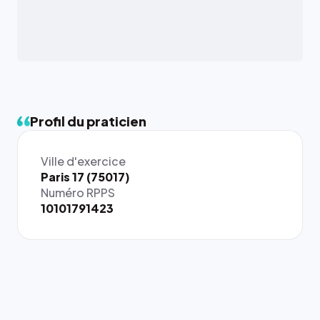
Profil du praticien
Ville d'exercice
{# 40×40
Paris 17 (75017)
: la taille
Numéro RPPS
rendue par
10101791423
`.profile-
picture`,
et un
rapport 1:1
qui reste
juste à
toutes les