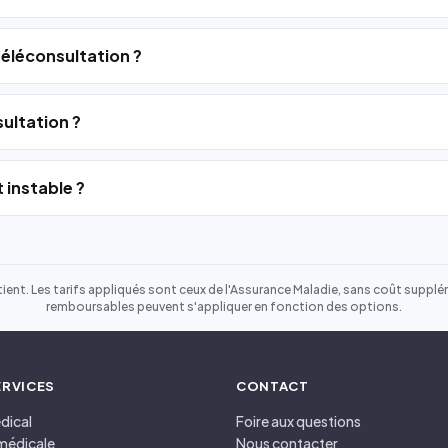
 téléconsultation ?
ultation ?
 instable ?
ient. Les tarifs appliqués sont ceux de l'Assurance Maladie, sans coût suppléme
remboursables peuvent s'appliquer en fonction des options.
ERVICES
CONTACT
dical
Foire aux questions
médicale
Nous contacter