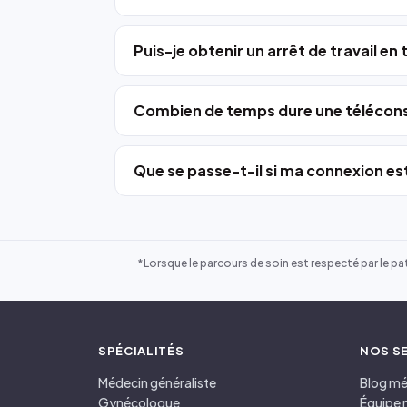
Puis-je obtenir un arrêt de travail en
Combien de temps dure une télécons
Que se passe-t-il si ma connexion est
*Lorsque le parcours de soin est respecté par le pat
SPÉCIALITÉS
NOS S
Médecin généraliste
Blog mé
Gynécologue
Équipe 