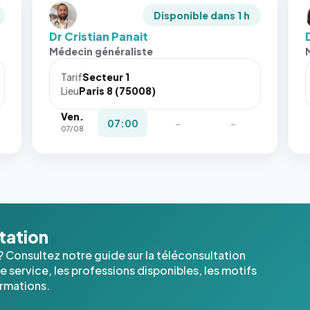
Disponible dans 1 h
Dr Cristian Panait
Médecin généraliste
Tarif
Secteur 1
Lieu
Paris 8 (75008)
Ven.
07:00
-
-
07/08
ltation
? Consultez notre guide sur la téléconsultation
 service, les professions disponibles, les motifs
ormations.