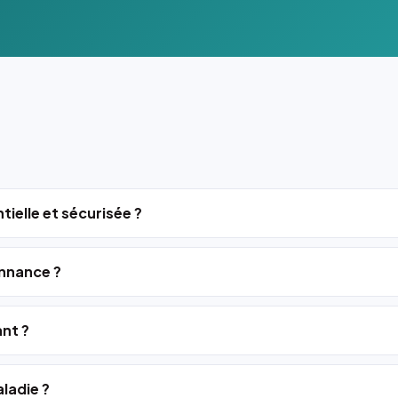
tielle et sécurisée ?
nnance ?
ant ?
ladie ?