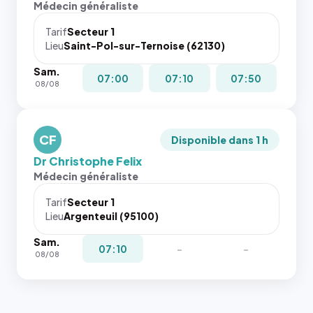
Médecin généraliste
dans ce
attributs
cas. #}
le
Tarif
Secteur 1
navigateur
Lieu
Saint-Pol-sur-Ternoise (62130)
ne réserve
Sam.
pas la
07:00
07:10
07:50
08/08
place, et
c'étaient
les trois
dernières
CF
Disponible dans 1 h
images de
Dr Christophe Felix
l'annuaire
Médecin généraliste
dans ce
cas. #}
Tarif
Secteur 1
Lieu
Argenteuil (95100)
Sam.
07:10
-
-
08/08