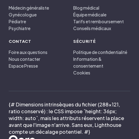
Médecin généraliste
Blog médical
Gynécologue
Équipe médicale
Pédiatre
Tarifs et remboursement
Psychiatre
Conseils médicaux
CONTACT
SÉCURITÉ
Foire aux questions
Politique de confidentialité
Nous contacter
Information &
Espace Presse
consentement
Cookies
{# Dimensions intrinsèques du fichier (288×121,
ratio conservé) : le CSS impose `height: 36px;
width: auto`, mais les attributs réservent la place
avant que l'image n'arrive. Sans eux, Lighthouse
compte un décalage potentiel. #}