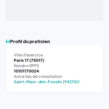
Profil du praticien
Ville d'exercice
Paris 17 (75017)
Numéro RPPS
{# 40×40
10101170024
: la taille
Autre lieu de consultation
rendue par
Saint-Maur-des-Fossés (94210)
`.profile-
picture`,
et un
rapport 1:1
qui reste