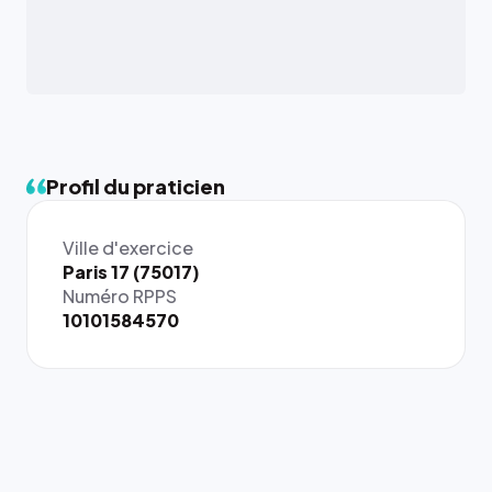
Profil du praticien
Ville d'exercice
{# 40×40
Paris 17 (75017)
: la taille
Numéro RPPS
rendue par
10101584570
`.profile-
picture`,
et un
rapport 1:1
qui reste
juste à
toutes les