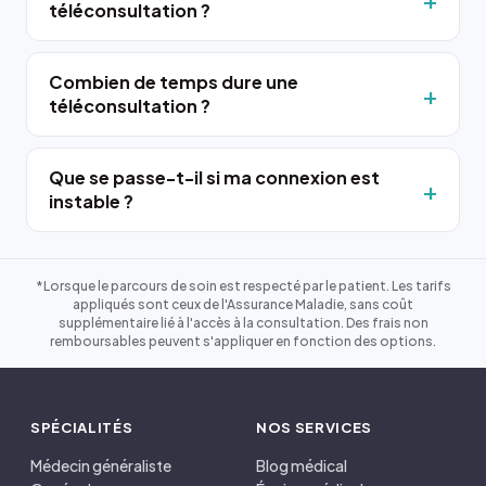
téléconsultation ?
Combien de temps dure une
téléconsultation ?
Que se passe-t-il si ma connexion est
instable ?
*Lorsque le parcours de soin est respecté par le patient. Les tarifs
appliqués sont ceux de l'Assurance Maladie, sans coût
supplémentaire lié à l'accès à la consultation. Des frais non
remboursables peuvent s'appliquer en fonction des options.
SPÉCIALITÉS
NOS SERVICES
Médecin généraliste
Blog médical