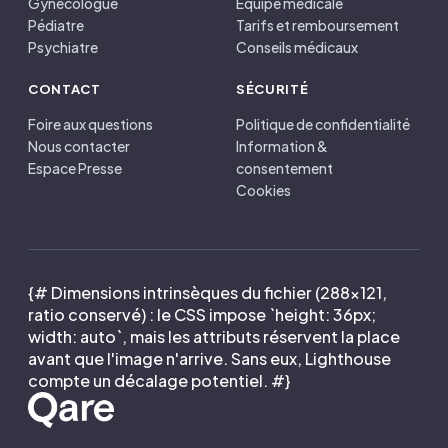
Gynécologue
Équipe médicale
Pédiatre
Tarifs et remboursement
Psychiatre
Conseils médicaux
CONTACT
SÉCURITÉ
Foire aux questions
Politique de confidentialité
Nous contacter
Information &
Espace Presse
consentement
Cookies
{# Dimensions intrinsèques du fichier (288×121,
ratio conservé) : le CSS impose `height: 36px;
width: auto`, mais les attributs réservent la place
avant que l'image n'arrive. Sans eux, Lighthouse
compte un décalage potentiel. #}