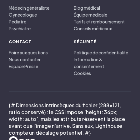
Médecin généraliste
Blog médical
Gynécologue
Équipe médicale
Pédiatre
Tarifs et remboursement
Psychiatre
Conseils médicaux
CONTACT
SÉCURITÉ
Foire aux questions
Politique de confidentialité
Nous contacter
Information &
Espace Presse
consentement
Cookies
{# Dimensions intrinsèques du fichier (288×121,
ratio conservé) : le CSS impose `height: 36px;
width: auto`, mais les attributs réservent la place
avant que l'image n'arrive. Sans eux, Lighthouse
compte un décalage potentiel. #}