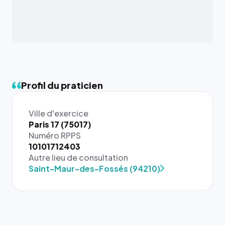
Profil du praticien
Ville d'exercice
Paris 17 (75017)
Numéro RPPS
{# 40×40
10101712403
: la taille
Autre lieu de consultation
rendue par
Saint-Maur-des-Fossés (94210)
`.profile-
picture`,
et un
rapport 1:1
qui reste