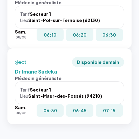
rapport 1:1
Médecin généraliste
dans ce
attributs
qui reste
cas. #}
le
juste à
Tarif
Secteur 1
navigateur
Lieu
Saint-Pol-sur-Ternoise (62130)
toutes les
ne réserve
tailles
Sam.
pas la
puisque la
06:10
06:20
06:30
08/08
place, et
photo est
c'étaient
recadrée
les trois
en
dernières
`object-
Disponible demain
images de
fit: cover`.
Dr Imane Sadeka
l'annuaire
Sans ces
Médecin généraliste
dans ce
attributs
cas. #}
le
Tarif
Secteur 1
navigateur
Lieu
Saint-Maur-des-Fossés (94210)
ne réserve
Sam.
pas la
06:30
06:45
07:15
08/08
place, et
c'étaient
les trois
dernières