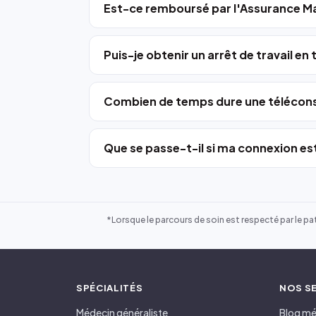
Est-ce remboursé par l'Assurance Ma
Puis-je obtenir un arrêt de travail en
Combien de temps dure une télécons
Que se passe-t-il si ma connexion est
*Lorsque le parcours de soin est respecté par le pat
SPÉCIALITÉS
NOS S
Médecin généraliste
Blog mé