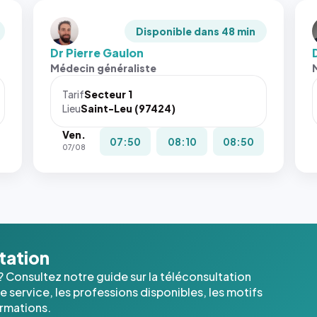
Disponible dans 48 min
Dr Pierre Gaulon
Médecin généraliste
Tarif
Secteur 1
Lieu
Saint-Leu (97424)
Ven.
07:50
08:10
08:50
07/08
ltation
? Consultez notre guide sur la téléconsultation
 service, les professions disponibles, les motifs
ormations.