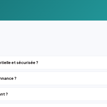
tielle et sécurisée ?
nnance ?
ant ?