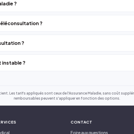
ladie ?
 téléconsultation ?
ultation ?
 instable ?
ient. Les tarifs appliqués sont ceux de l'Assurance Maladie, sans coût suppléme
remboursables peuvent s'appliquer en fonction des options.
ERVICES
CONTACT
dical
Foire aux questions