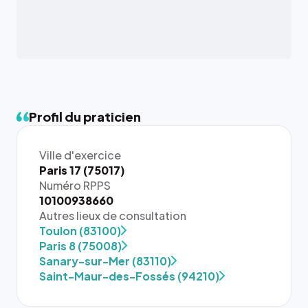
Profil du praticien
Ville d'exercice
Paris 17 (75017)
Numéro RPPS
10100938660
Autres lieux de consultation
Toulon (83100)
{# 40×40
Paris 8 (75008)
: la taille
Sanary-sur-Mer (83110)
rendue par
Saint-Maur-des-Fossés (94210)
`.profile-
picture`,