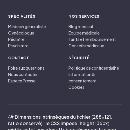
SPÉCIALITÉS
NOS SERVICES
Médecin généraliste
Blog médical
Gynécologue
Équipe médicale
Pédiatre
Tarifs et remboursement
Psychiatre
Conseils médicaux
CONTACT
SÉCURITÉ
Foire aux questions
Politique de confidentialité
Nous contacter
Information &
Espace Presse
consentement
Cookies
{# Dimensions intrinsèques du fichier (288×121,
ratio conservé) : le CSS impose `height: 36px;
width: auto`, mais les attributs réservent la place