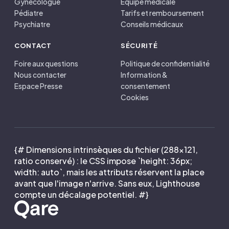
Gynécologue
Équipe médicale
Pédiatre
Tarifs et remboursement
Psychiatre
Conseils médicaux
CONTACT
SÉCURITÉ
Foire aux questions
Politique de confidentialité
Nous contacter
Information &
Espace Presse
consentement
Cookies
{# Dimensions intrinsèques du fichier (288×121,
ratio conservé) : le CSS impose `height: 36px;
width: auto`, mais les attributs réservent la place
avant que l'image n'arrive. Sans eux, Lighthouse
compte un décalage potentiel. #}