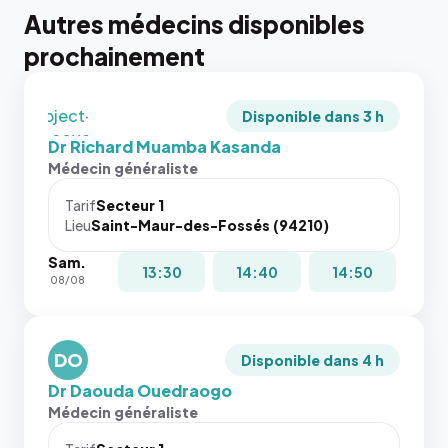
tailles
Autres médecins disponibles
puisque la
photo est
prochainement
recadrée
en
`object-
Disponible dans 3 h
fit: cover`.
Dr Richard Muamba Kasanda
Sans ces
Médecin généraliste
attributs
le
Tarif
Secteur 1
navigateur
Lieu
Saint-Maur-des-Fossés (94210)
ne réserve
Sam.
pas la
{# 40×40
13:30
14:40
14:50
08/08
place, et
: la taille
c'étaient
rendue par
les trois
`.profile-
dernières
DO
picture`,
Disponible dans 4 h
images de
et un
Dr Daouda Ouedraogo
l'annuaire
rapport 1:1
Médecin généraliste
dans ce
qui reste
cas. #}