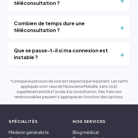
téléconsultation ?
Combien de temps dure une
téléconsultation ?
Que se passe-t-il si ma connexion est
instable ?
*Lorsque le parcours de soin est respecté par le patient. Les tarifs
appliqués sont ceux de l'Assurance Maladie, sans coût
supplémentaire lié à l'accès à la consultation. Des frais non
remboursables peuvent s'appliquer en fonction des options.
SPÉCIALITÉS
NOS SERVICES
Médecin généraliste
Blog médical