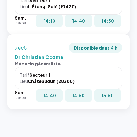
juste à
Tarif
Secteur 1
Lieu
L'Étang-Salé (97427)
toutes les
tailles
Sam.
puisque la
14:10
14:40
14:50
08/08
photo est
recadrée
en
`object-
Disponible dans 4 h
fit: cover`.
Dr Christian Cozma
Sans ces
Médecin généraliste
attributs
le
Tarif
Secteur 1
navigateur
Lieu
Châteaudun (28200)
ne réserve
Sam.
pas la
14:40
14:50
15:50
08/08
place, et
c'étaient
les trois
dernières
images de
l'annuaire