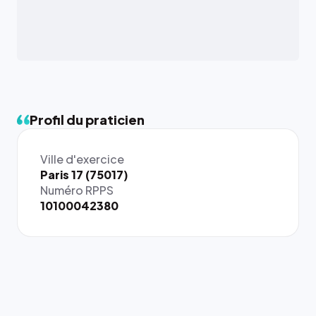
Profil du praticien
Ville d'exercice
{# 40×40
Paris 17 (75017)
: la taille
Numéro RPPS
rendue par
10100042380
`.profile-
picture`,
et un
rapport 1:1
qui reste
juste à
toutes les