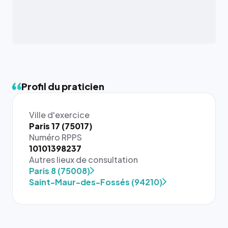
Profil du praticien
Ville d'exercice
Paris 17 (75017)
Numéro RPPS
10101398237
{# 40×40
Autres lieux de consultation
: la taille
Paris 8 (75008)
rendue par
Saint-Maur-des-Fossés (94210)
`.profile-
picture`,
et un
rapport 1:1