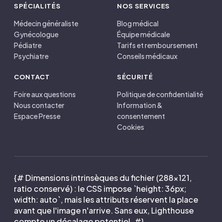
SPÉCIALITÉS
NOS SERVICES
Médecin généraliste
Blog médical
Gynécologue
Équipe médicale
Pédiatre
Tarifs et remboursement
Psychiatre
Conseils médicaux
CONTACT
SÉCURITÉ
Foire aux questions
Politique de confidentialité
Nous contacter
Information &
Espace Presse
consentement
Cookies
{# Dimensions intrinsèques du fichier (288×121,
ratio conservé) : le CSS impose `height: 36px;
width: auto`, mais les attributs réservent la place
avant que l'image n'arrive. Sans eux, Lighthouse
compte un décalage potentiel. #}