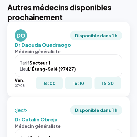
Autres médecins disponibles
{# 40×40
prochainement
: la taille
rendue par
`.profile-
DO
picture`,
Disponible dans 1 h
et un
Dr Daouda Ouedraogo
rapport 1:1
Médecin généraliste
qui reste
juste à
Tarif
Secteur 1
Lieu
L'Étang-Salé (97427)
toutes les
tailles
Ven.
puisque la
{# 40×40
16:00
16:10
16:20
07/08
photo est
: la taille
recadrée
rendue par
en
`.profile-
`object-
picture`,
Disponible dans 1 h
fit: cover`.
et un
Dr Catalin Obreja
Sans ces
rapport 1:1
Médecin généraliste
attributs
qui reste
le