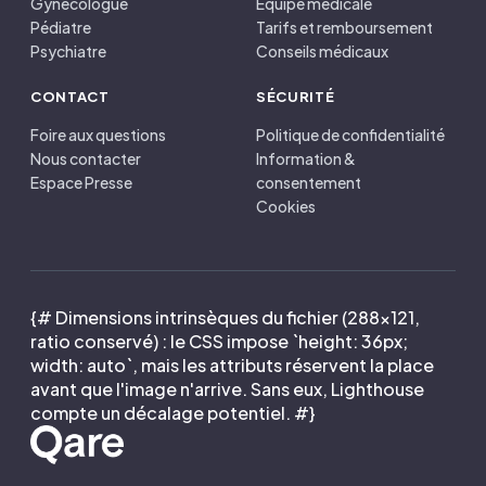
Gynécologue
Équipe médicale
Pédiatre
Tarifs et remboursement
Psychiatre
Conseils médicaux
CONTACT
SÉCURITÉ
Foire aux questions
Politique de confidentialité
Nous contacter
Information &
Espace Presse
consentement
Cookies
{# Dimensions intrinsèques du fichier (288×121,
ratio conservé) : le CSS impose `height: 36px;
width: auto`, mais les attributs réservent la place
avant que l'image n'arrive. Sans eux, Lighthouse
compte un décalage potentiel. #}