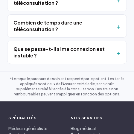
téléconsultation ?
Combien de temps dure une
téléconsultation ?
Que se passe-t-il si ma connexion est
instable ?
*Lorsque le parcours de soin est respecté par le patient. Les tarifs
appliqués sont ceux de l'Assurance Maladie, sans coût
supplémentaire lié à l'accès à la consultation. Des frais non
remboursables peuvent s'appliquer en fonction des options.
SPÉCIALITÉS
NOS SERVICES
Médecin généraliste
Blog médical