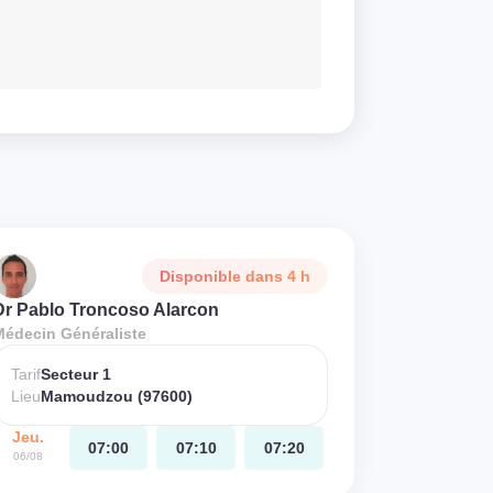
Disponible dans 4 h
Dr Pablo Troncoso Alarcon
Médecin Généraliste
Tarif
Secteur 1
Lieu
Mamoudzou (97600)
Jeu.
07:00
07:10
07:20
06/08